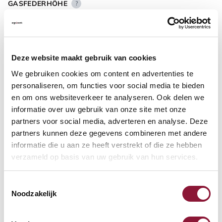
GASFEDERHÖHE
?
BODENKONTAKT
?
Deze website maakt gebruik van cookies
We gebruiken cookies om content en advertenties te
personaliseren, om functies voor social media te bieden
en om ons websiteverkeer te analyseren. Ook delen we
informatie over uw gebruik van onze site met onze
FUSSRING
?
partners voor social media, adverteren en analyse. Deze
partners kunnen deze gegevens combineren met andere
informatie die u aan ze heeft verstrekt of die ze hebben
verzameld op basis van uw gebruik van hun services.
FUSSRING AUS POLIERTEM ALUMINIUM
?
Toestemmingsselectie
Noodzakelijk