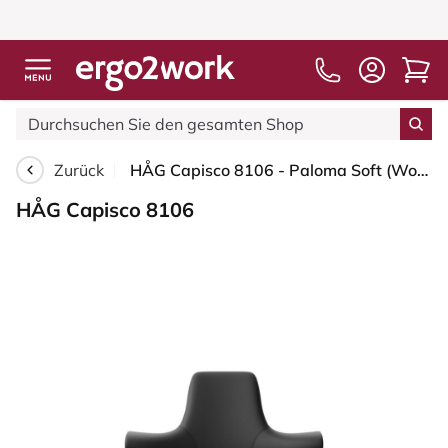
Zurück
HÅG Capisco 8106 - Paloma Soft (Wollsdorf) - Semi-Anilinleder - PL56100 Black - Moss Grey - 265 mm (Sitzhöhe 53-79cm) - Bodengleiter
HÅG Capisco 8106