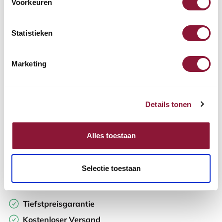
Voorkeuren
Verfügbar
Lieferzeit: 3-6 Wochen
Statistieken
Anzahl:
Marketing
In den Warenkorb
Details tonen
Angebot anfordern
Alles toestaan
Auf der Suche nach Stückzahlen? Machen Sie Ihren Arbeitsplatz
komplett und fordern Sie direkt ein individuelles Angebot an.
Selectie toestaan
Zur Vergleichsliste hinzufügen
Tiefstpreisgarantie
Kostenloser Versand