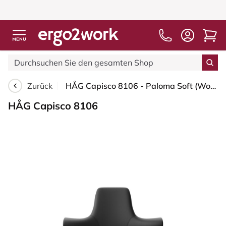
Zurück
HÅG Capisco 8106 - Paloma Soft (Wollsdorf) - Semi-Anilinleder - PL56100 Black - Schwarz - 265 mm (Sitzhöhe 53-79cm) - Harte Rollen für weiche Böden
HÅG Capisco 8106