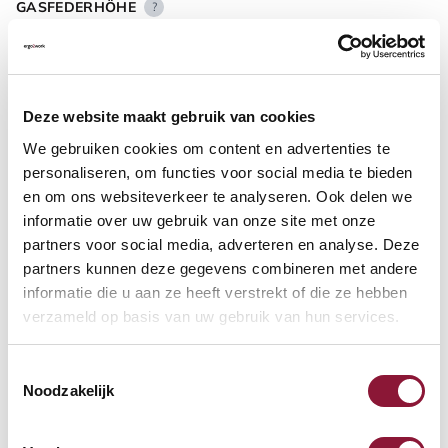
GASFEDERHÖHE
?
BODENKONTAKT
?
Deze website maakt gebruik van cookies
We gebruiken cookies om content en advertenties te
personaliseren, om functies voor social media te bieden
en om ons websiteverkeer te analyseren. Ook delen we
informatie over uw gebruik van onze site met onze
FUSSRING
?
partners voor social media, adverteren en analyse. Deze
partners kunnen deze gegevens combineren met andere
informatie die u aan ze heeft verstrekt of die ze hebben
verzameld op basis van uw gebruik van hun services.
FUSSRING AUS POLIERTEM ALUMINIUM
?
Toestemmingsselectie
Noodzakelijk