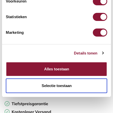
Voorkeuren
Verfügbar
Lieferzeit: 3-6 Wochen
Statistieken
Anzahl:
Marketing
In den Warenkorb
Details tonen
Angebot anfordern
Alles toestaan
Auf der Suche nach Stückzahlen? Machen Sie Ihren Arbeitsplatz
komplett und fordern Sie direkt ein individuelles Angebot an.
Selectie toestaan
Zur Vergleichsliste hinzufügen
Tiefstpreisgarantie
Kostenloser Versand