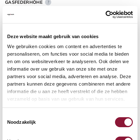
GASFEDERHÖHE
?
BODENKONTAKT
?
Deze website maakt gebruik van cookies
We gebruiken cookies om content en advertenties te
personaliseren, om functies voor social media te bieden
en om ons websiteverkeer te analyseren. Ook delen we
informatie over uw gebruik van onze site met onze
FUSSRING
?
partners voor social media, adverteren en analyse. Deze
partners kunnen deze gegevens combineren met andere
informatie die u aan ze heeft verstrekt of die ze hebben
verzameld op basis van uw gebruik van hun services.
FUSSRING AUS POLIERTEM ALUMINIUM
?
Toestemmingsselectie
Noodzakelijk