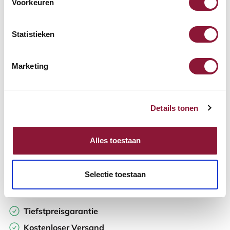
Voorkeuren
Verfügbar
Lieferzeit: 3-6 Wochen
Statistieken
Anzahl:
Marketing
In den Warenkorb
Details tonen
Angebot anfordern
Alles toestaan
Auf der Suche nach Stückzahlen? Machen Sie Ihren Arbeitsplatz
komplett und fordern Sie direkt ein individuelles Angebot an.
Selectie toestaan
Zur Vergleichsliste hinzufügen
Tiefstpreisgarantie
Kostenloser Versand