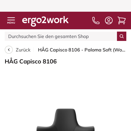
Zurück
HÅG Capisco 8106 - Paloma Soft (Wollsdorf) - Semi-Anilinleder - PL56100 Black - Weiß - 265 mm (Sitzhöhe 53-79cm) - Harte Rollen für weiche Böden
HÅG Capisco 8106