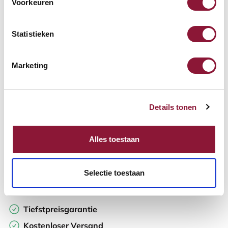
Voorkeuren
Verfügbar
Lieferzeit: 3-6 Wochen
Statistieken
Anzahl:
Marketing
In den Warenkorb
Details tonen
Angebot anfordern
Alles toestaan
Auf der Suche nach Stückzahlen? Machen Sie Ihren Arbeitsplatz
komplett und fordern Sie direkt ein individuelles Angebot an.
Selectie toestaan
Zur Vergleichsliste hinzufügen
Tiefstpreisgarantie
Kostenloser Versand