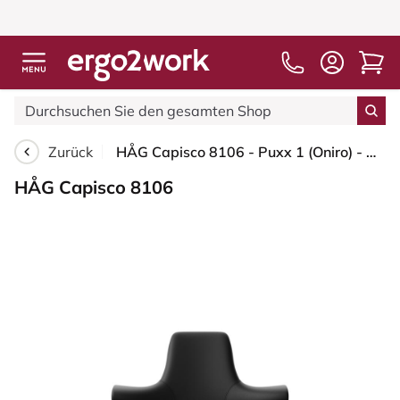
Zurück
HÅG Capisco 8106 - Puxx 1 (Oniro) - Polyurethan-Kunstleder - PU215816 - Black - Silber - 200 mm (Sitzhöhe 46-64cm) - Weiche Rollen für harte Böden
HÅG Capisco 8106