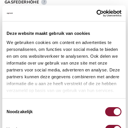
GASFEDERHÖHE
?
BODENKONTAKT
?
Deze website maakt gebruik van cookies
We gebruiken cookies om content en advertenties te
personaliseren, om functies voor social media te bieden
en om ons websiteverkeer te analyseren. Ook delen we
informatie over uw gebruik van onze site met onze
FUSSRING
?
partners voor social media, adverteren en analyse. Deze
partners kunnen deze gegevens combineren met andere
informatie die u aan ze heeft verstrekt of die ze hebben
verzameld op basis van uw gebruik van hun services.
FUSSRING AUS POLIERTEM ALUMINIUM
?
Toestemmingsselectie
Noodzakelijk