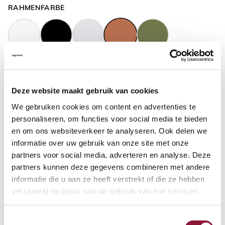
RAHMENFARBE
GASFEDERHÖHE
?
Deze website maakt gebruik van cookies
We gebruiken cookies om content en advertenties te
BODENKONTAKT
?
personaliseren, om functies voor social media te bieden
en om ons websiteverkeer te analyseren. Ook delen we
informatie over uw gebruik van onze site met onze
partners voor social media, adverteren en analyse. Deze
partners kunnen deze gegevens combineren met andere
FUSSRING
?
informatie die u aan ze heeft verstrekt of die ze hebben
verzameld op basis van uw gebruik van hun services.
Toestemmingsselectie
FUSSRING AUS POLIERTEM ALUMINIUM
?