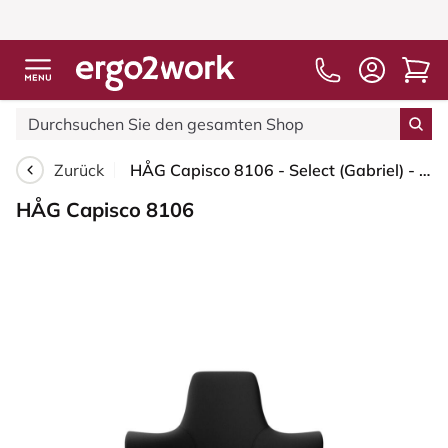
Zurück
HÅG Capisco 8106 - Select (Gabriel) - Wolle / Polyamid - SC60999 - Black - Blush Rose - 150mm (Sitzhöhe 40-55cm) - Bodengleiter
HÅG Capisco 8106