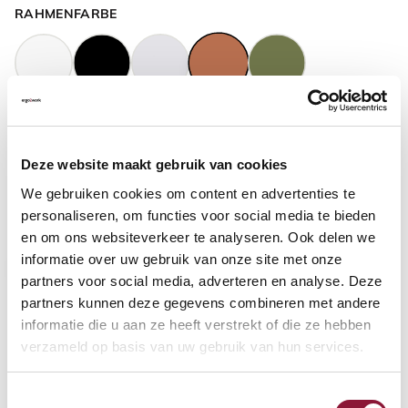
RAHMENFARBE
GASFEDERHÖHE
?
Deze website maakt gebruik van cookies
We gebruiken cookies om content en advertenties te
BODENKONTAKT
?
personaliseren, om functies voor social media te bieden
en om ons websiteverkeer te analyseren. Ook delen we
informatie over uw gebruik van onze site met onze
partners voor social media, adverteren en analyse. Deze
partners kunnen deze gegevens combineren met andere
FUSSRING
?
informatie die u aan ze heeft verstrekt of die ze hebben
verzameld op basis van uw gebruik van hun services.
Toestemmingsselectie
FUSSRING AUS POLIERTEM ALUMINIUM
?