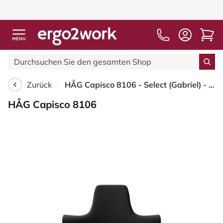
Zurück
HÅG Capisco 8106 - Select (Gabriel) - Wolle / Polyamid - SC60999 - Black - Blush Rose - 200 mm (Sitzhöhe 46-64cm) - Weiche Rollen für harte Böden
HÅG Capisco 8106