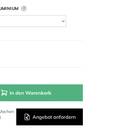
UMINIUM
?
In den Warenkorb
 Machen
Angebot anfordern
d