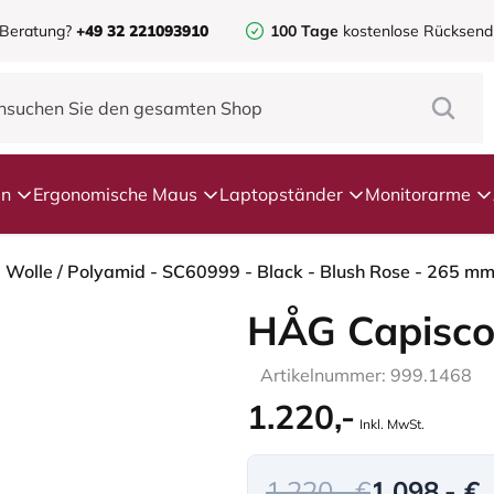
 Beratung?
+49 32 221093910
100 Tage
kostenlose Rücksen
en
Ergonomische Maus
Laptopständer
Monitorarme
- Wolle / Polyamid - SC60999 - Black - Blush Rose - 265 mm
HÅG Capisco
Artikelnummer: 999.1468
1.220,-
Inkl. MwSt.
1.220,- €
1.098,- €