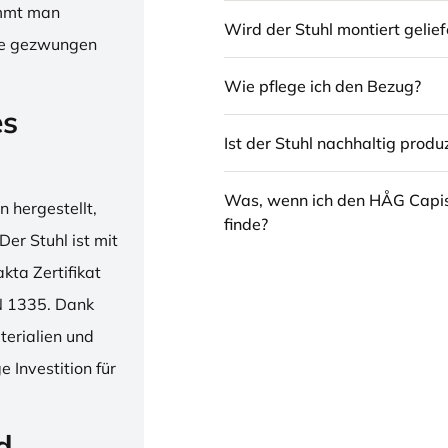
immt man
Wird der Stuhl montiert gelief
hne gezwungen
Wie pflege ich den Bezug?
es
Ist der Stuhl nachhaltig produz
Was, wenn ich den HÅG Capi
 hergestellt,
finde?
er Stuhl ist mit
ta Zertifikat
N 1335. Dank
erialien und
 Investition für
d