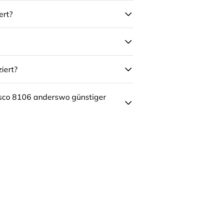
ert?
iert?
sco 8106 anderswo günstiger