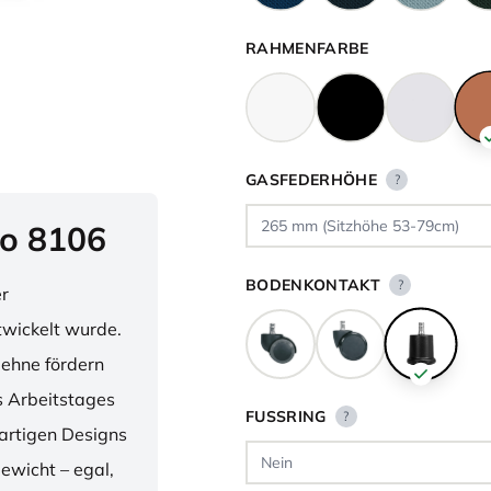
RAHMENFARBE
GASFEDERHÖHE
?
o 8106
BODENKONTAKT
?
er
twickelt wurde.
lehne fördern
 Arbeitstages
FUSSRING
?
artigen Designs
ewicht – egal,