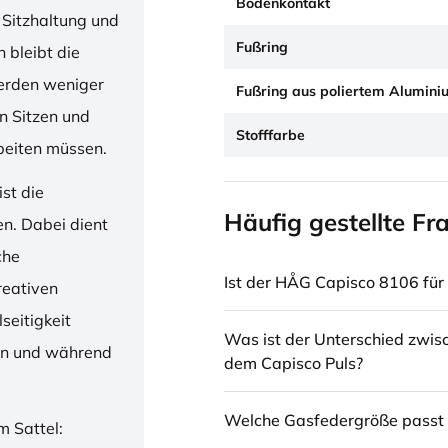
Bodenkontakt
 Sitzhaltung und
Fußring
 bleibt die
erden weniger
Fußring aus poliertem Alumini
en Sitzen und
Stofffarbe
beiten müssen.
st die
Häufig gestellte Fr
en. Dabei dient
che
Ist der HÅG Capisco 8106 für 
reativen
seitigkeit
Was ist der Unterschied zwi
ren und während
dem Capisco Puls?
Welche Gasfedergröße passt 
m Sattel: