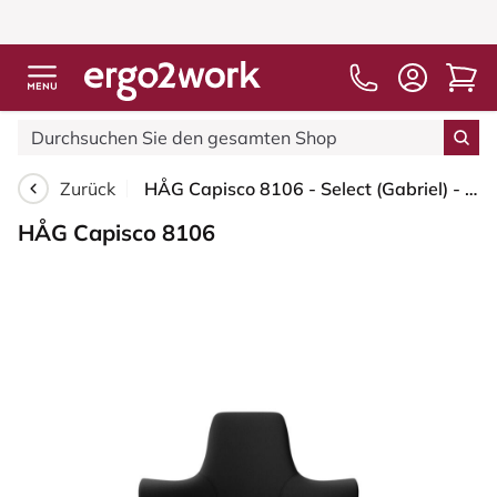
Kostenloser V
Zurück
HÅG Capisco 8106 - Select (Gabriel) - Wolle / Polyamid - SC60999 - Black - Blush Rose - 265 mm (Sitzhöhe 53-79cm) - Bodengleiter
HÅG Capisco 8106