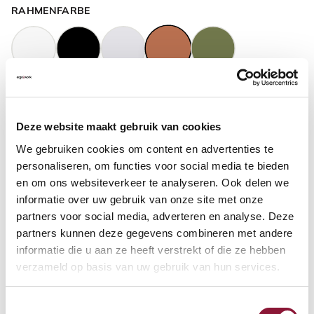
RAHMENFARBE
GASFEDERHÖHE
?
Deze website maakt gebruik van cookies
We gebruiken cookies om content en advertenties te
BODENKONTAKT
?
personaliseren, om functies voor social media te bieden
en om ons websiteverkeer te analyseren. Ook delen we
informatie over uw gebruik van onze site met onze
partners voor social media, adverteren en analyse. Deze
partners kunnen deze gegevens combineren met andere
FUSSRING
?
informatie die u aan ze heeft verstrekt of die ze hebben
verzameld op basis van uw gebruik van hun services.
Toestemmingsselectie
FUSSRING AUS POLIERTEM ALUMINIUM
?