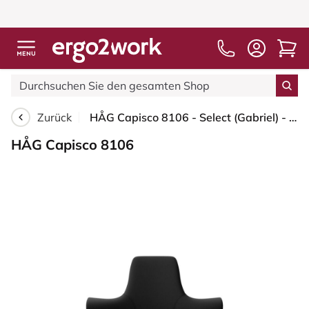
Zurück
HÅG Capisco 8106 - Select (Gabriel) - Wolle / Polyamid - SC60999 - Black - Blush Rose - 265 mm (Sitzhöhe 53-79cm) - Weiche Rollen für harte Böden
HÅG Capisco 8106