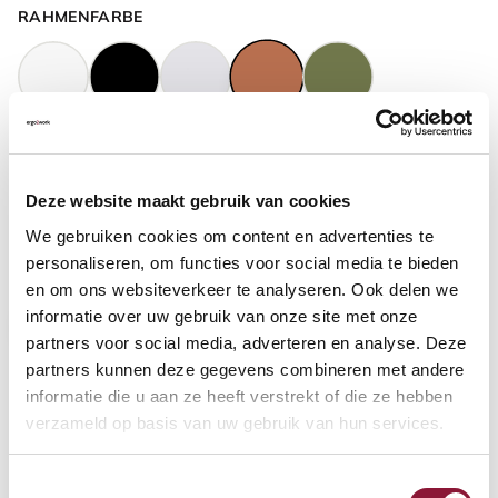
RAHMENFARBE
GASFEDERHÖHE
?
Deze website maakt gebruik van cookies
We gebruiken cookies om content en advertenties te
BODENKONTAKT
?
personaliseren, om functies voor social media te bieden
en om ons websiteverkeer te analyseren. Ook delen we
informatie over uw gebruik van onze site met onze
partners voor social media, adverteren en analyse. Deze
partners kunnen deze gegevens combineren met andere
FUSSRING
?
informatie die u aan ze heeft verstrekt of die ze hebben
verzameld op basis van uw gebruik van hun services.
Toestemmingsselectie
FUSSRING AUS POLIERTEM ALUMINIUM
?