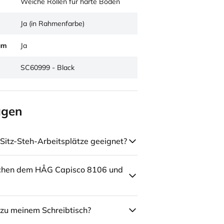
Weiche Rollen für harte Böden
Ja (in Rahmenfarbe)
um
Ja
SC60999 - Black
agen
Sitz-Steh-Arbeitsplätze geeignet?
schen dem HÅG Capisco 8106 und
zu meinem Schreibtisch?