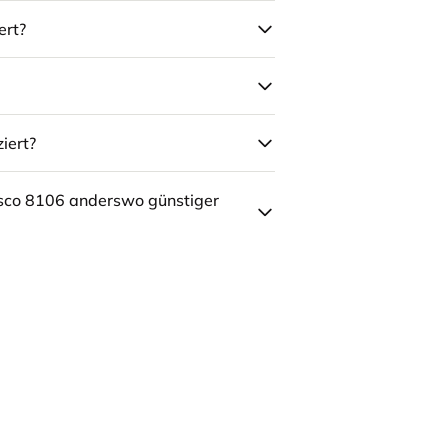
ert?
iert?
sco 8106 anderswo günstiger