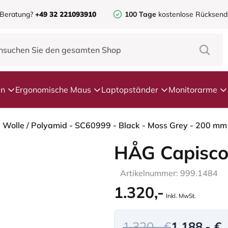
 Beratung?
+49 32 221093910
100 Tage
kostenlose Rücksen
en
Ergonomische Maus
Laptopständer
Monitorarme
- Wolle / Polyamid - SC60999 - Black - Moss Grey - 200 mm
HÅG Capisco
Artikelnummer: 999.1484
1.320,-
Inkl. MwSt.
1.320,- €
1.188,- €