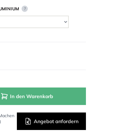
UMINIUM
?
In den Warenkorb
 Machen
Angebot anfordern
d