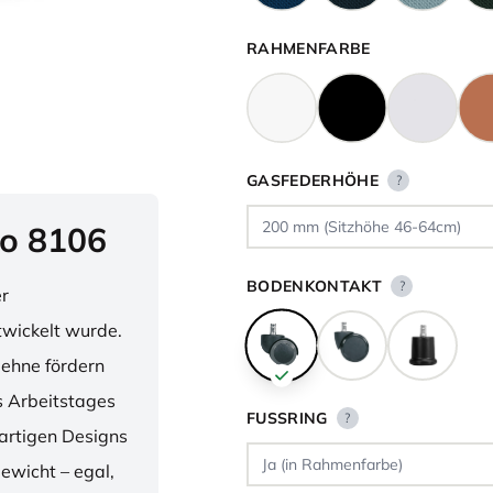
RAHMENFARBE
GASFEDERHÖHE
?
o 8106
BODENKONTAKT
?
er
twickelt wurde.
lehne fördern
 Arbeitstages
FUSSRING
?
artigen Designs
ewicht – egal,