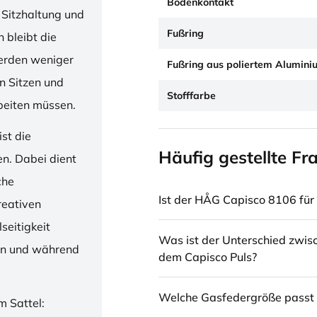
Bodenkontakt
 Sitzhaltung und
Fußring
 bleibt die
erden weniger
Fußring aus poliertem Alumini
en Sitzen und
Stofffarbe
beiten müssen.
st die
Häufig gestellte Fr
en. Dabei dient
che
Ist der HÅG Capisco 8106 für 
reativen
seitigkeit
Was ist der Unterschied zwi
ren und während
dem Capisco Puls?
Welche Gasfedergröße passt 
m Sattel: