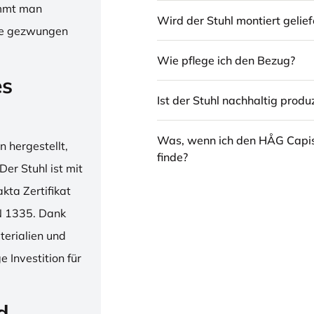
immt man
Wird der Stuhl montiert gelief
hne gezwungen
Wie pflege ich den Bezug?
es
Ist der Stuhl nachhaltig produz
Was, wenn ich den HÅG Capi
 hergestellt,
finde?
er Stuhl ist mit
ta Zertifikat
N 1335. Dank
erialien und
 Investition für
d