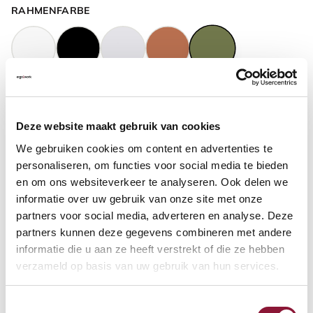
RAHMENFARBE
GASFEDERHÖHE
?
Deze website maakt gebruik van cookies
We gebruiken cookies om content en advertenties te
BODENKONTAKT
?
personaliseren, om functies voor social media te bieden
en om ons websiteverkeer te analyseren. Ook delen we
informatie over uw gebruik van onze site met onze
partners voor social media, adverteren en analyse. Deze
partners kunnen deze gegevens combineren met andere
FUSSRING
?
informatie die u aan ze heeft verstrekt of die ze hebben
verzameld op basis van uw gebruik van hun services.
Toestemmingsselectie
FUSSRING AUS POLIERTEM ALUMINIUM
?