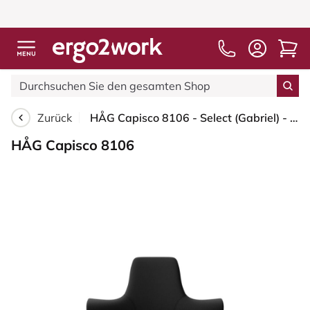
Zurück
HÅG Capisco 8106 - Select (Gabriel) - Wolle / Polyamid - SC60999 - Black - Moss Grey - 265 mm (Sitzhöhe 53-79cm) - Bodengleiter
HÅG Capisco 8106