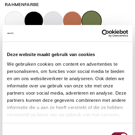
RAHMENFARBE
GASFEDERHÖHE
?
Deze website maakt gebruik van cookies
We gebruiken cookies om content en advertenties te
BODENKONTAKT
?
personaliseren, om functies voor social media te bieden
en om ons websiteverkeer te analyseren. Ook delen we
informatie over uw gebruik van onze site met onze
partners voor social media, adverteren en analyse. Deze
partners kunnen deze gegevens combineren met andere
FUSSRING
?
informatie die u aan ze heeft verstrekt of die ze hebben
verzameld op basis van uw gebruik van hun services.
Toestemmingsselectie
FUSSRING AUS POLIERTEM ALUMINIUM
?