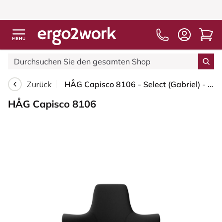
Zurück
HÅG Capisco 8106 - Select (Gabriel) - Wolle / Polyamid - SC60999 - Black - Moss Grey - 265 mm (Sitzhöhe 53-79cm) - Harte Rollen für weiche Böden
HÅG Capisco 8106