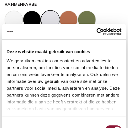
RAHMENFARBE
GASFEDERHÖHE
?
Deze website maakt gebruik van cookies
We gebruiken cookies om content en advertenties te
BODENKONTAKT
?
personaliseren, om functies voor social media te bieden
en om ons websiteverkeer te analyseren. Ook delen we
informatie over uw gebruik van onze site met onze
partners voor social media, adverteren en analyse. Deze
partners kunnen deze gegevens combineren met andere
FUSSRING
?
informatie die u aan ze heeft verstrekt of die ze hebben
verzameld op basis van uw gebruik van hun services.
Toestemmingsselectie
FUSSRING AUS POLIERTEM ALUMINIUM
?