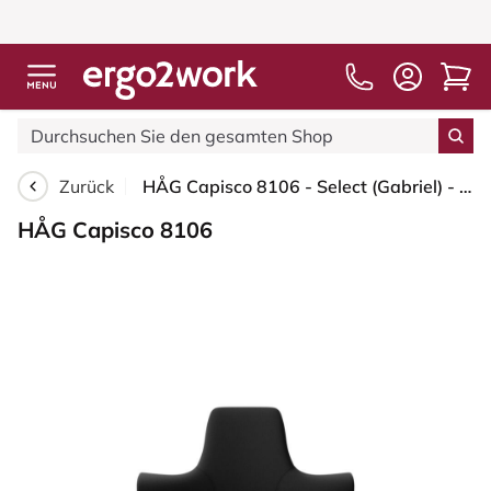
Zurück
HÅG Capisco 8106 - Select (Gabriel) - Wolle / Polyamid - SC60999 - Black - Silber - 200 mm (Sitzhöhe 46-64cm) - Bodengleiter
HÅG Capisco 8106