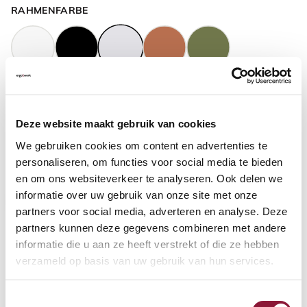
RAHMENFARBE
GASFEDERHÖHE
?
Deze website maakt gebruik van cookies
We gebruiken cookies om content en advertenties te
BODENKONTAKT
?
personaliseren, om functies voor social media te bieden
en om ons websiteverkeer te analyseren. Ook delen we
informatie over uw gebruik van onze site met onze
partners voor social media, adverteren en analyse. Deze
partners kunnen deze gegevens combineren met andere
FUSSRING
?
informatie die u aan ze heeft verstrekt of die ze hebben
verzameld op basis van uw gebruik van hun services.
Toestemmingsselectie
FUSSRING AUS POLIERTEM ALUMINIUM
?