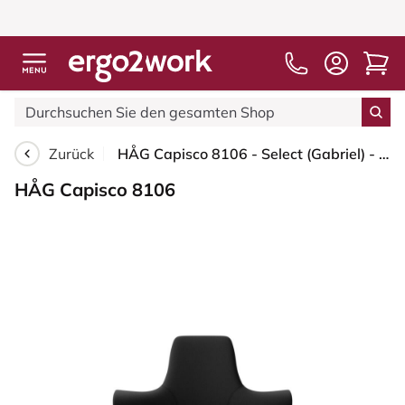
Zurück
HÅG Capisco 8106 - Select (Gabriel) - Wolle / Polyamid - SC60999 - Black - Silber - 200 mm (Sitzhöhe 46-64cm) - Weiche Rollen für harte Böden
HÅG Capisco 8106