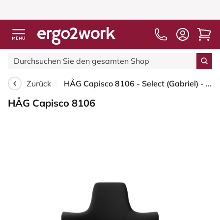
Zurück
HÅG Capisco 8106 - Select (Gabriel) - Wolle / Polyamid - SC60999 - Black - Silber - 200 mm (Sitzhöhe 46-64cm) - Weiche Rollen für harte Böden
HÅG Capisco 8106