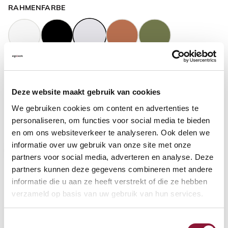
RAHMENFARBE
GASFEDERHÖHE
?
Deze website maakt gebruik van cookies
We gebruiken cookies om content en advertenties te
BODENKONTAKT
?
personaliseren, om functies voor social media te bieden
en om ons websiteverkeer te analyseren. Ook delen we
informatie over uw gebruik van onze site met onze
partners voor social media, adverteren en analyse. Deze
partners kunnen deze gegevens combineren met andere
FUSSRING
?
informatie die u aan ze heeft verstrekt of die ze hebben
verzameld op basis van uw gebruik van hun services.
Toestemmingsselectie
FUSSRING AUS POLIERTEM ALUMINIUM
?