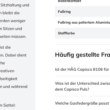
Bodenkontakt
 Sitzhaltung und
Fußring
 bleibt die
erden weniger
Fußring aus poliertem Alumini
en Sitzen und
Stofffarbe
beiten müssen.
st die
Häufig gestellte Fr
en. Dabei dient
che
Ist der HÅG Capisco 8106 für 
reativen
seitigkeit
Was ist der Unterschied zwi
ren und während
dem Capisco Puls?
Welche Gasfedergröße passt 
m Sattel: