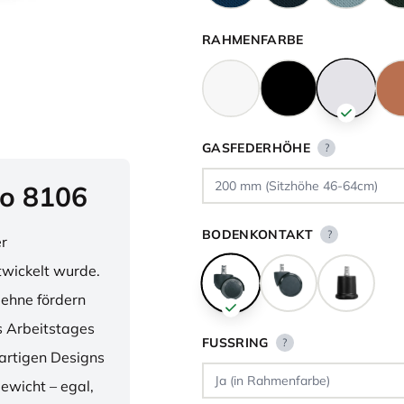
RAHMENFARBE
GASFEDERHÖHE
?
o 8106
BODENKONTAKT
?
er
twickelt wurde.
lehne fördern
 Arbeitstages
FUSSRING
?
artigen Designs
ewicht – egal,