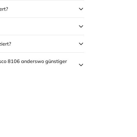
ert?
iert?
sco 8106 anderswo günstiger