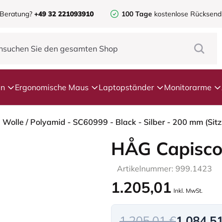
 Beratung?
+49 32 221093910
100 Tage
kostenlose Rücksen
en
Ergonomische Maus
Laptopständer
Monitorarme
- Wolle / Polyamid - SC60999 - Black - Silber - 200 mm (Sit
HÅG Capisco
Artikelnummer: 999.1423
1.205,01
Inkl. MwSt.
1.205,01 €
1.084,5