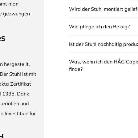
immt man
Wird der Stuhl montiert gelief
hne gezwungen
Wie pflege ich den Bezug?
es
Ist der Stuhl nachhaltig produz
Was, wenn ich den HÅG Capi
 hergestellt,
finde?
er Stuhl ist mit
ta Zertifikat
N 1335. Dank
erialien und
 Investition für
d