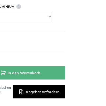
UMINIUM
?
In den Warenkorb
 Machen
Angebot anfordern
d