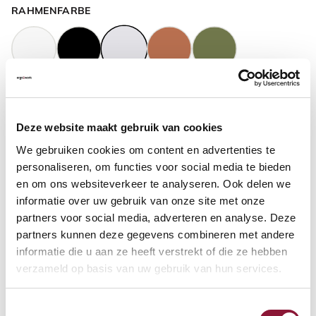
RAHMENFARBE
GASFEDERHÖHE
?
Deze website maakt gebruik van cookies
We gebruiken cookies om content en advertenties te
BODENKONTAKT
?
personaliseren, om functies voor social media te bieden
en om ons websiteverkeer te analyseren. Ook delen we
informatie over uw gebruik van onze site met onze
partners voor social media, adverteren en analyse. Deze
partners kunnen deze gegevens combineren met andere
FUSSRING
?
informatie die u aan ze heeft verstrekt of die ze hebben
verzameld op basis van uw gebruik van hun services.
Toestemmingsselectie
FUSSRING AUS POLIERTEM ALUMINIUM
?