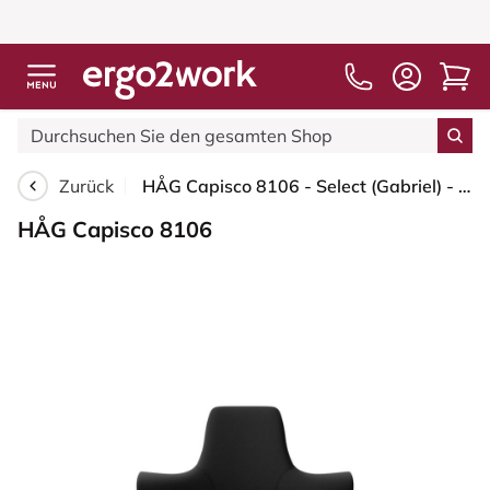
Zurück
HÅG Capisco 8106 - Select (Gabriel) - Wolle / Polyamid - SC60999 - Black - Silber - 265 mm (Sitzhöhe 53-79cm) - Bodengleiter
HÅG Capisco 8106