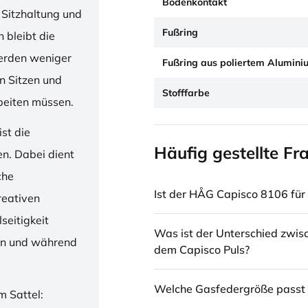
Bodenkontakt
 Sitzhaltung und
Fußring
 bleibt die
erden weniger
Fußring aus poliertem Alumini
en Sitzen und
Stofffarbe
beiten müssen.
st die
Häufig gestellte Fr
en. Dabei dient
che
Ist der HÅG Capisco 8106 für 
reativen
seitigkeit
Was ist der Unterschied zwi
ren und während
dem Capisco Puls?
Welche Gasfedergröße passt 
m Sattel: