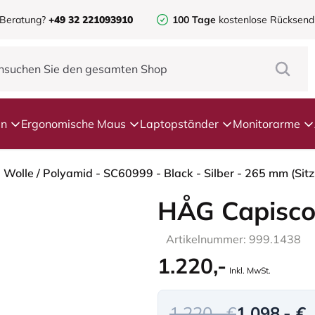
 Beratung?
+49 32 221093910
100 Tage
kostenlose Rücksen
en
Ergonomische Maus
Laptopständer
Monitorarme
- Wolle / Polyamid - SC60999 - Black - Silber - 265 mm (Sit
HÅG Capisco
Artikelnummer: 999.1438
1.220,-
Inkl. MwSt.
1.220,- €
1.098,- €