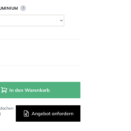
UMINIUM
?
In den Warenkorb
 Machen
Angebot anfordern
d