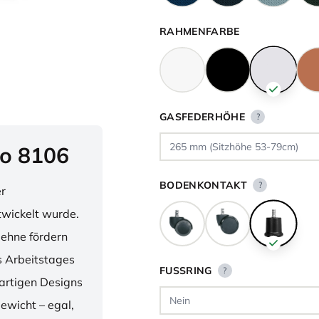
RAHMENFARBE
GASFEDERHÖHE
?
o 8106
BODENKONTAKT
?
er
twickelt wurde.
lehne fördern
 Arbeitstages
FUSSRING
?
artigen Designs
ewicht – egal,