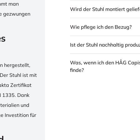
immt man
Wird der Stuhl montiert gelief
hne gezwungen
Wie pflege ich den Bezug?
es
Ist der Stuhl nachhaltig produz
Was, wenn ich den HÅG Capi
 hergestellt,
finde?
er Stuhl ist mit
ta Zertifikat
N 1335. Dank
erialien und
 Investition für
d