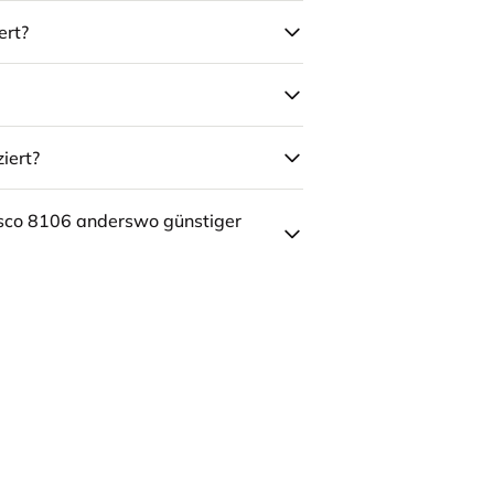
ert?
iert?
sco 8106 anderswo günstiger