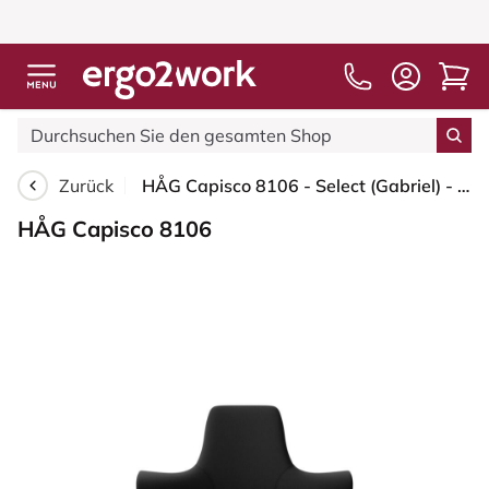
Zurück
HÅG Capisco 8106 - Select (Gabriel) - Wolle / Polyamid - SC60999 - Black - Silber - 265 mm (Sitzhöhe 53-79cm) - Bodengleiter
HÅG Capisco 8106