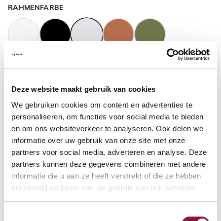
RAHMENFARBE
GASFEDERHÖHE
?
Deze website maakt gebruik van cookies
We gebruiken cookies om content en advertenties te
BODENKONTAKT
?
personaliseren, om functies voor social media te bieden
en om ons websiteverkeer te analyseren. Ook delen we
informatie over uw gebruik van onze site met onze
partners voor social media, adverteren en analyse. Deze
partners kunnen deze gegevens combineren met andere
FUSSRING
?
informatie die u aan ze heeft verstrekt of die ze hebben
verzameld op basis van uw gebruik van hun services.
Toestemmingsselectie
FUSSRING AUS POLIERTEM ALUMINIUM
?