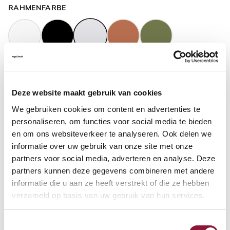
RAHMENFARBE
GASFEDERHÖHE
?
Deze website maakt gebruik van cookies
We gebruiken cookies om content en advertenties te
BODENKONTAKT
?
personaliseren, om functies voor social media te bieden
en om ons websiteverkeer te analyseren. Ook delen we
informatie over uw gebruik van onze site met onze
partners voor social media, adverteren en analyse. Deze
partners kunnen deze gegevens combineren met andere
FUSSRING
?
informatie die u aan ze heeft verstrekt of die ze hebben
verzameld op basis van uw gebruik van hun services.
Toestemmingsselectie
FUSSRING AUS POLIERTEM ALUMINIUM
?