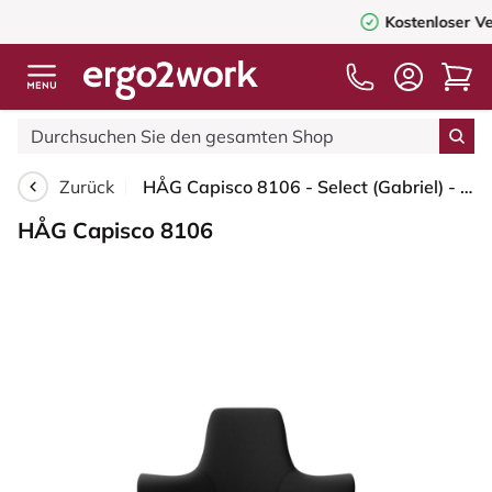
Kostenloser Versand
ab 75,00€
Zurück
HÅG Capisco 8106 - Select (Gabriel) - Wolle / Polyamid - SC60999 - Black - Silber - 265 mm (Sitzhöhe 53-79cm) - Harte Rollen für weiche Böden
HÅG Capisco 8106