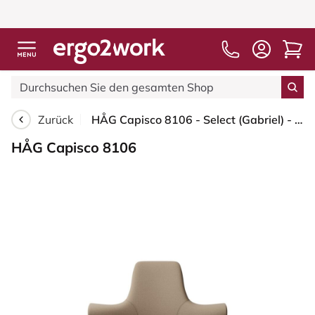
Zurück
HÅG Capisco 8106 - Select (Gabriel) - Wolle / Polyamid - SC61184 - Light brown - Blush Rose - 265 mm (Sitzhöhe 53-79cm) - Bodengleiter
HÅG Capisco 8106