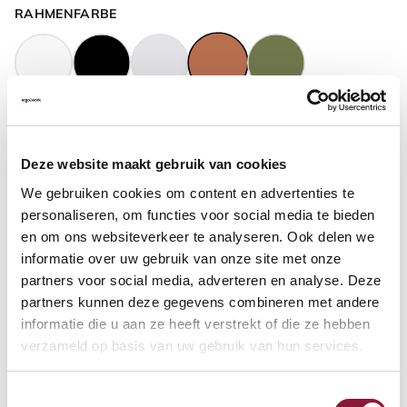
RAHMENFARBE
GASFEDERHÖHE
?
Deze website maakt gebruik van cookies
We gebruiken cookies om content en advertenties te
BODENKONTAKT
?
personaliseren, om functies voor social media te bieden
en om ons websiteverkeer te analyseren. Ook delen we
informatie over uw gebruik van onze site met onze
partners voor social media, adverteren en analyse. Deze
partners kunnen deze gegevens combineren met andere
FUSSRING
?
informatie die u aan ze heeft verstrekt of die ze hebben
verzameld op basis van uw gebruik van hun services.
Toestemmingsselectie
FUSSRING AUS POLIERTEM ALUMINIUM
?