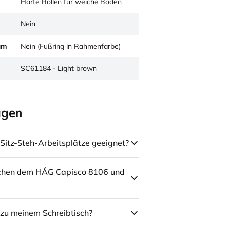
Harte Rollen für weiche Böden
Nein
um
Nein (Fußring in Rahmenfarbe)
SC61184 - Light brown
agen
Sitz-Steh-Arbeitsplätze geeignet?
schen dem HÅG Capisco 8106 und
zu meinem Schreibtisch?