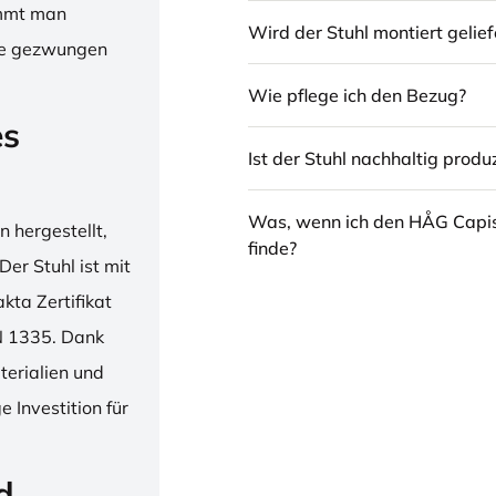
immt man
Wird der Stuhl montiert gelief
hne gezwungen
Wie pflege ich den Bezug?
es
Ist der Stuhl nachhaltig produz
Was, wenn ich den HÅG Capi
 hergestellt,
finde?
er Stuhl ist mit
ta Zertifikat
N 1335. Dank
erialien und
 Investition für
d