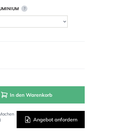
UMINIUM
?
In den Warenkorb
 Machen
Angebot anfordern
d