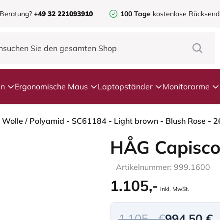
 Beratung?
+49 32 221093910
100 Tage
kostenlose Rücksen
en
Ergonomische Maus
Laptopständer
Monitorarme
HÅG Capisco
Artikelnummer: 999.1600
1.105,-
Inkl. MwSt.
1.105,- €
994,50 €