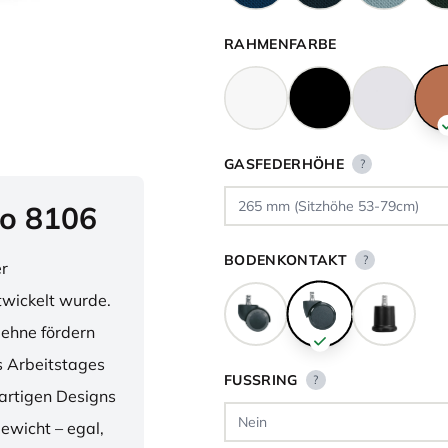
RAHMENFARBE
GASFEDERHÖHE
?
o 8106
BODENKONTAKT
?
er
twickelt wurde.
lehne fördern
 Arbeitstages
FUSSRING
?
artigen Designs
ewicht – egal,