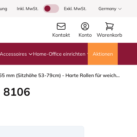
dung
Inkl. MwSt.
Exkl. MwSt.
Germany
Kontakt
Konto
Warenkorb
Accessoires
Home-Office einrichten
Aktionen
HÅG Capisco 8106 - Select (Gabriel) - Wolle / Polyamid - SC61184 - Light brown - Blush Rose - 265 mm (Sitzhöhe 53-79cm) - Harte Rollen für weiche Böden
 8106