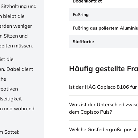
Bodenkontakt
 Sitzhaltung und
Fußring
 bleibt die
erden weniger
Fußring aus poliertem Alumini
en Sitzen und
Stofffarbe
beiten müssen.
st die
Häufig gestellte Fr
en. Dabei dient
che
Ist der HÅG Capisco 8106 für 
reativen
seitigkeit
Was ist der Unterschied zwi
ren und während
dem Capisco Puls?
Welche Gasfedergröße passt 
m Sattel: