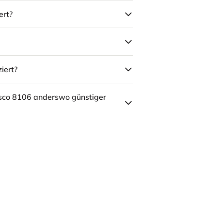
ert?
iert?
sco 8106 anderswo günstiger