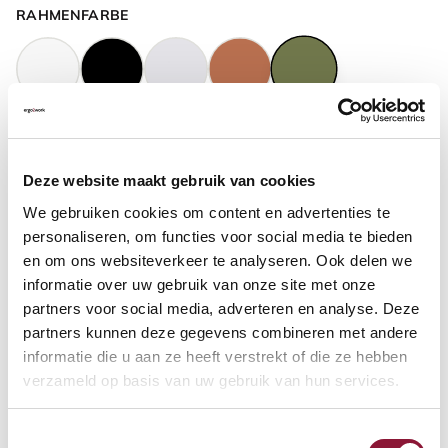
RAHMENFARBE
GASFEDERHÖHE
?
Deze website maakt gebruik van cookies
We gebruiken cookies om content en advertenties te
BODENKONTAKT
?
personaliseren, om functies voor social media te bieden
en om ons websiteverkeer te analyseren. Ook delen we
informatie over uw gebruik van onze site met onze
partners voor social media, adverteren en analyse. Deze
partners kunnen deze gegevens combineren met andere
FUSSRING
?
informatie die u aan ze heeft verstrekt of die ze hebben
verzameld op basis van uw gebruik van hun services.
Toestemmingsselectie
FUSSRING AUS POLIERTEM ALUMINIUM
?