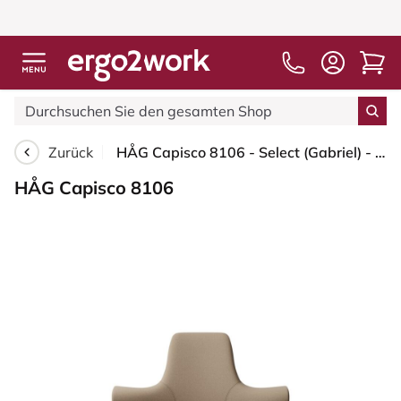
Zurück
HÅG Capisco 8106 - Select (Gabriel) - Wolle / Polyamid - SC61184 - Light brown - Moss Grey - 200 mm (Sitzhöhe 46-64cm) - Bodengleiter
HÅG Capisco 8106