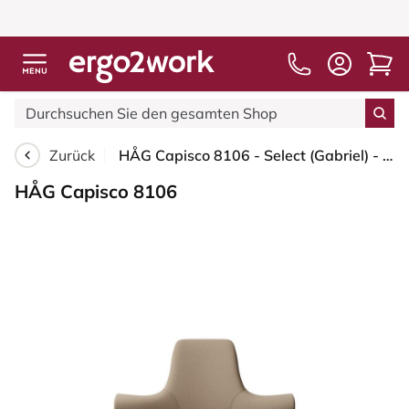
Zurück
HÅG Capisco 8106 - Select (Gabriel) - Wolle / Polyamid - SC61184 - Light brown - Moss Grey - 200 mm (Sitzhöhe 46-64cm) - Bodengleiter
HÅG Capisco 8106