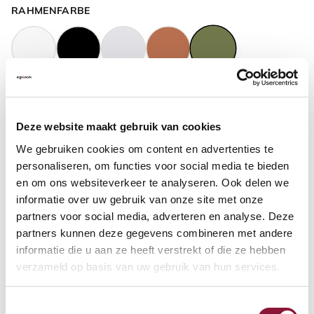
RAHMENFARBE
GASFEDERHÖHE
?
Deze website maakt gebruik van cookies
We gebruiken cookies om content en advertenties te
BODENKONTAKT
?
personaliseren, om functies voor social media te bieden
en om ons websiteverkeer te analyseren. Ook delen we
informatie over uw gebruik van onze site met onze
partners voor social media, adverteren en analyse. Deze
partners kunnen deze gegevens combineren met andere
FUSSRING
?
informatie die u aan ze heeft verstrekt of die ze hebben
verzameld op basis van uw gebruik van hun services.
Toestemmingsselectie
FUSSRING AUS POLIERTEM ALUMINIUM
?