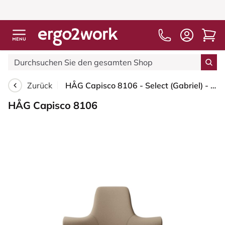
Zurück
HÅG Capisco 8106 - Select (Gabriel) - Wolle / Polyamid - SC61184 - Light brown - Moss Grey - 200 mm (Sitzhöhe 46-64cm) - Weiche Rollen für harte Böden
HÅG Capisco 8106