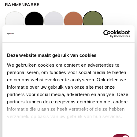
RAHMENFARBE
GASFEDERHÖHE
?
Deze website maakt gebruik van cookies
We gebruiken cookies om content en advertenties te
BODENKONTAKT
?
personaliseren, om functies voor social media te bieden
en om ons websiteverkeer te analyseren. Ook delen we
informatie over uw gebruik van onze site met onze
partners voor social media, adverteren en analyse. Deze
partners kunnen deze gegevens combineren met andere
FUSSRING
?
informatie die u aan ze heeft verstrekt of die ze hebben
verzameld op basis van uw gebruik van hun services.
Toestemmingsselectie
FUSSRING AUS POLIERTEM ALUMINIUM
?