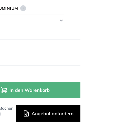
UMINIUM
?
In den Warenkorb
 Machen
Angebot anfordern
d