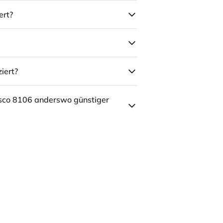
ert?
iert?
sco 8106 anderswo günstiger