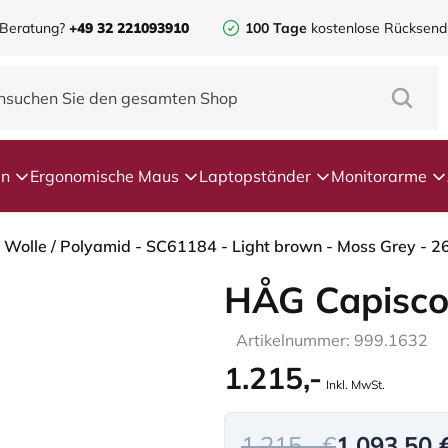
 Beratung?
+49 32 221093910
100 Tage
kostenlose Rücksen
en
Ergonomische Maus
Laptopständer
Monitorarme
HÅG Capisco
Artikelnummer: 999.1632
1.215,-
Inkl. MwSt.
1.215,- €
1.093,50 