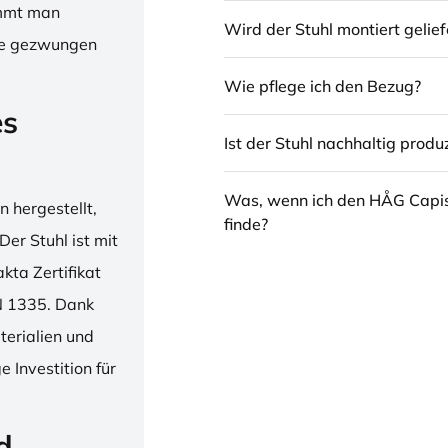
immt man
Wird der Stuhl montiert gelief
hne gezwungen
Wie pflege ich den Bezug?
es
Ist der Stuhl nachhaltig produz
Was, wenn ich den HÅG Capi
 hergestellt,
finde?
er Stuhl ist mit
ta Zertifikat
N 1335. Dank
erialien und
 Investition für
d