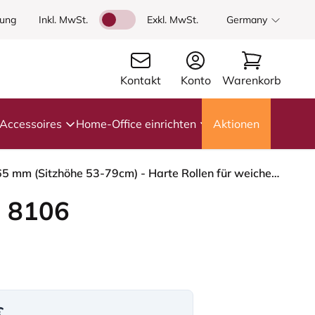
dung
Inkl. MwSt.
Exkl. MwSt.
Germany
Kontakt
Konto
Warenkorb
Accessoires
Home-Office einrichten
Aktionen
HÅG Capisco 8106 - Select (Gabriel) - Wolle / Polyamid - SC61184 - Light brown - Moss Grey - 265 mm (Sitzhöhe 53-79cm) - Harte Rollen für weiche Böden
 8106
€