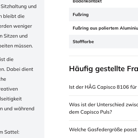
Bodenkontakt
 Sitzhaltung und
Fußring
 bleibt die
erden weniger
Fußring aus poliertem Alumini
en Sitzen und
Stofffarbe
beiten müssen.
st die
Häufig gestellte Fr
en. Dabei dient
che
Ist der HÅG Capisco 8106 für 
reativen
seitigkeit
Was ist der Unterschied zwi
ren und während
dem Capisco Puls?
Welche Gasfedergröße passt 
m Sattel: