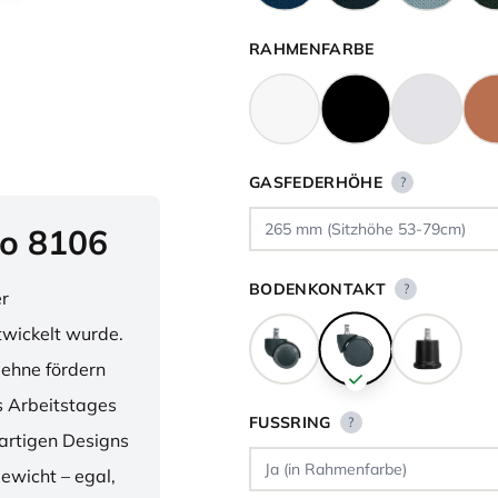
RAHMENFARBE
GASFEDERHÖHE
?
o 8106
BODENKONTAKT
?
er
twickelt wurde.
lehne fördern
 Arbeitstages
FUSSRING
?
artigen Designs
ewicht – egal,