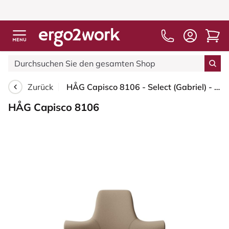
Zurück
HÅG Capisco 8106 - Select (Gabriel) - Wolle / Polyamid - SC61184 - Light brown - Schwarz - 265 mm (Sitzhöhe 53-79cm) - Bodengleiter
HÅG Capisco 8106