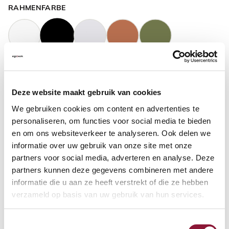
RAHMENFARBE
GASFEDERHÖHE
?
Deze website maakt gebruik van cookies
We gebruiken cookies om content en advertenties te
BODENKONTAKT
?
personaliseren, om functies voor social media te bieden
en om ons websiteverkeer te analyseren. Ook delen we
informatie over uw gebruik van onze site met onze
partners voor social media, adverteren en analyse. Deze
partners kunnen deze gegevens combineren met andere
FUSSRING
?
informatie die u aan ze heeft verstrekt of die ze hebben
verzameld op basis van uw gebruik van hun services.
Toestemmingsselectie
FUSSRING AUS POLIERTEM ALUMINIUM
?