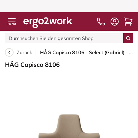
Zurück
HÅG Capisco 8106 - Select (Gabriel) - Wolle / Polyamid - SC61184 - Light brown - Schwarz - 265 mm (Sitzhöhe 53-79cm) - Harte Rollen für weiche Böden
HÅG Capisco 8106