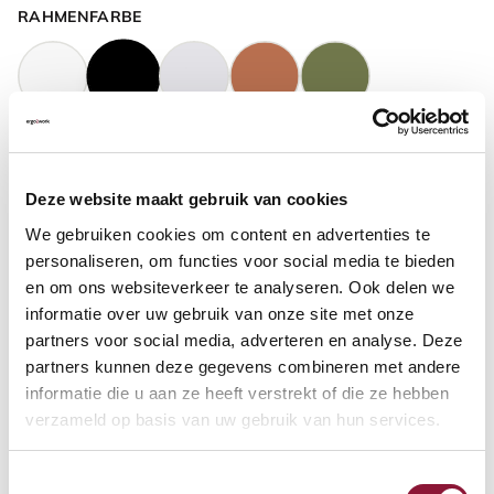
RAHMENFARBE
GASFEDERHÖHE
?
Deze website maakt gebruik van cookies
We gebruiken cookies om content en advertenties te
BODENKONTAKT
?
personaliseren, om functies voor social media te bieden
en om ons websiteverkeer te analyseren. Ook delen we
informatie over uw gebruik van onze site met onze
partners voor social media, adverteren en analyse. Deze
partners kunnen deze gegevens combineren met andere
FUSSRING
?
informatie die u aan ze heeft verstrekt of die ze hebben
verzameld op basis van uw gebruik van hun services.
Toestemmingsselectie
FUSSRING AUS POLIERTEM ALUMINIUM
?