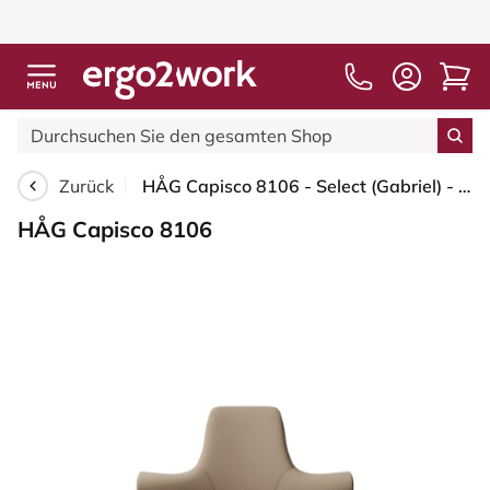
Zurück
HÅG Capisco 8106 - Select (Gabriel) - Wolle / Polyamid - SC61184 - Light brown - Schwarz - 265 mm (Sitzhöhe 53-79cm) - Harte Rollen für weiche Böden
HÅG Capisco 8106