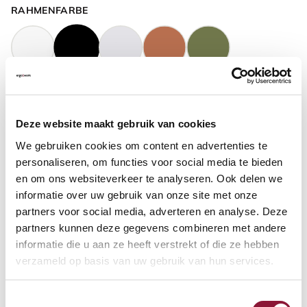
RAHMENFARBE
GASFEDERHÖHE
?
Deze website maakt gebruik van cookies
We gebruiken cookies om content en advertenties te
BODENKONTAKT
?
personaliseren, om functies voor social media te bieden
en om ons websiteverkeer te analyseren. Ook delen we
informatie over uw gebruik van onze site met onze
partners voor social media, adverteren en analyse. Deze
partners kunnen deze gegevens combineren met andere
FUSSRING
?
informatie die u aan ze heeft verstrekt of die ze hebben
verzameld op basis van uw gebruik van hun services.
Toestemmingsselectie
FUSSRING AUS POLIERTEM ALUMINIUM
?