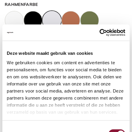
RAHMENFARBE
GASFEDERHÖHE
?
Deze website maakt gebruik van cookies
We gebruiken cookies om content en advertenties te
BODENKONTAKT
?
personaliseren, om functies voor social media te bieden
en om ons websiteverkeer te analyseren. Ook delen we
informatie over uw gebruik van onze site met onze
partners voor social media, adverteren en analyse. Deze
partners kunnen deze gegevens combineren met andere
FUSSRING
?
informatie die u aan ze heeft verstrekt of die ze hebben
verzameld op basis van uw gebruik van hun services.
Toestemmingsselectie
FUSSRING AUS POLIERTEM ALUMINIUM
?