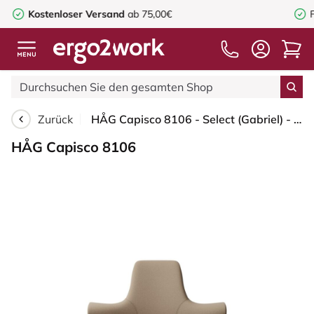
and
ab 75,00€
Fragen oder Beratung?
+
Zurück
HÅG Capisco 8106 - Select (Gabriel) - Wolle / Polyamid - SC61184 - Light brown - Silber - 200 mm (Sitzhöhe 46-64cm) - Harte Rollen für weiche Böden
HÅG Capisco 8106