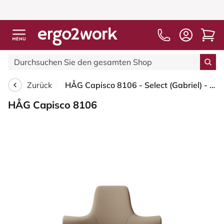
Zurück
HÅG Capisco 8106 - Select (Gabriel) - Wolle / Polyamid - SC61184 - Light brown - Silber - 265 mm (Sitzhöhe 53-79cm) - Bodengleiter
HÅG Capisco 8106