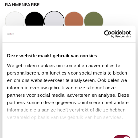
RAHMENFARBE
GASFEDERHÖHE
?
Deze website maakt gebruik van cookies
We gebruiken cookies om content en advertenties te
BODENKONTAKT
?
personaliseren, om functies voor social media te bieden
en om ons websiteverkeer te analyseren. Ook delen we
informatie over uw gebruik van onze site met onze
partners voor social media, adverteren en analyse. Deze
partners kunnen deze gegevens combineren met andere
FUSSRING
?
informatie die u aan ze heeft verstrekt of die ze hebben
verzameld op basis van uw gebruik van hun services.
Toestemmingsselectie
FUSSRING AUS POLIERTEM ALUMINIUM
?