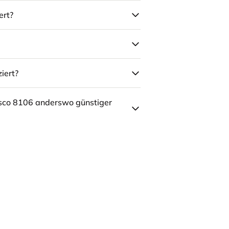
ert?
iert?
sco 8106 anderswo günstiger