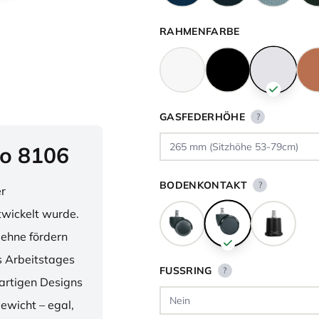
RAHMENFARBE
GASFEDERHÖHE
?
o 8106
BODENKONTAKT
?
er
twickelt wurde.
lehne fördern
 Arbeitstages
FUSSRING
?
artigen Designs
ewicht – egal,