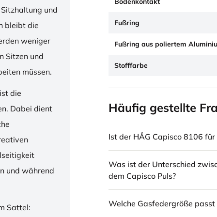
Bodenkontakt
 Sitzhaltung und
Fußring
 bleibt die
erden weniger
Fußring aus poliertem Alumini
en Sitzen und
Stofffarbe
beiten müssen.
st die
Häufig gestellte Fr
en. Dabei dient
che
Ist der HÅG Capisco 8106 für 
reativen
seitigkeit
Was ist der Unterschied zwi
ren und während
dem Capisco Puls?
Welche Gasfedergröße passt 
m Sattel: