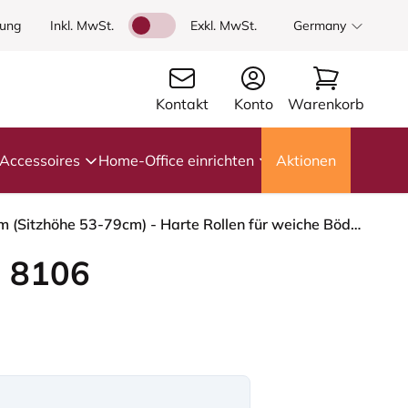
dung
Inkl. MwSt.
Exkl. MwSt.
Germany
Kontakt
Konto
Warenkorb
Accessoires
Home-Office einrichten
Aktionen
HÅG Capisco 8106 - Select (Gabriel) - Wolle / Polyamid - SC61184 - Light brown - Silber - 265 mm (Sitzhöhe 53-79cm) - Harte Rollen für weiche Böden
 8106