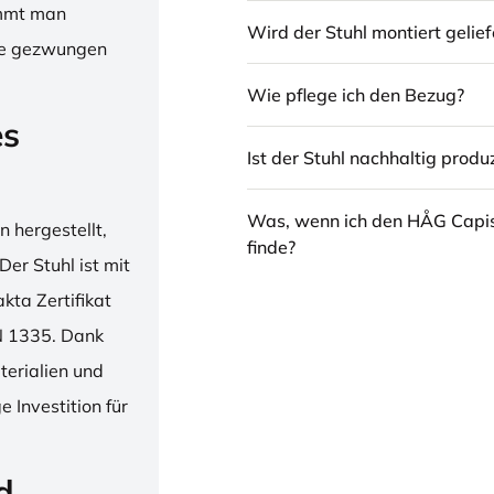
immt man
Wird der Stuhl montiert gelief
hne gezwungen
Wie pflege ich den Bezug?
es
Ist der Stuhl nachhaltig produz
Was, wenn ich den HÅG Capi
 hergestellt,
finde?
er Stuhl ist mit
ta Zertifikat
N 1335. Dank
erialien und
 Investition für
d