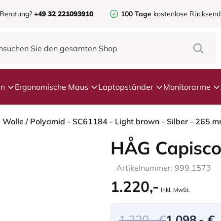
 Beratung?
+49 32 221093910
100 Tage
kostenlose Rücksen
en
Ergonomische Maus
Laptopständer
Monitorarme
HÅG Capisco
Artikelnummer: 999.1573
1.220,-
Inkl. MwSt.
1.220,- €
1.098,- €