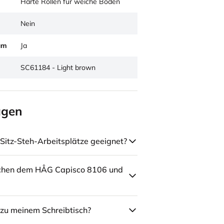
Harte Rollen für weiche Böden
Nein
um
Ja
SC61184 - Light brown
agen
Sitz-Steh-Arbeitsplätze geeignet?
schen dem HÅG Capisco 8106 und
zu meinem Schreibtisch?