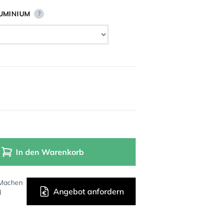
UMINIUM
?
In den Warenkorb
 Machen
Angebot anfordern
d