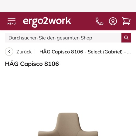
Zurück
HÅG Capisco 8106 - Select (Gabriel) - Wolle / Polyamid - SC61184 - Light brown - Weiß - 150mm (Sitzhöhe 40-55cm) - Harte Rollen für weiche Böden
HÅG Capisco 8106