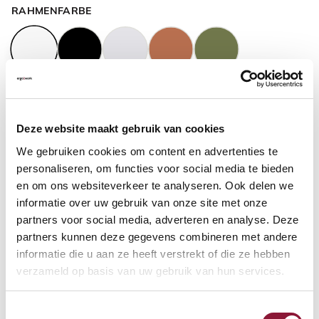
RAHMENFARBE
GASFEDERHÖHE
?
Deze website maakt gebruik van cookies
We gebruiken cookies om content en advertenties te
BODENKONTAKT
?
personaliseren, om functies voor social media te bieden
en om ons websiteverkeer te analyseren. Ook delen we
informatie over uw gebruik van onze site met onze
partners voor social media, adverteren en analyse. Deze
partners kunnen deze gegevens combineren met andere
FUSSRING
?
informatie die u aan ze heeft verstrekt of die ze hebben
verzameld op basis van uw gebruik van hun services.
Toestemmingsselectie
FUSSRING AUS POLIERTEM ALUMINIUM
?