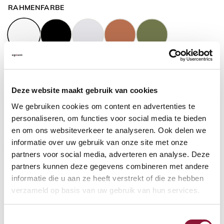
RAHMENFARBE
GASFEDERHÖHE
?
Deze website maakt gebruik van cookies
We gebruiken cookies om content en advertenties te
BODENKONTAKT
?
personaliseren, om functies voor social media te bieden
en om ons websiteverkeer te analyseren. Ook delen we
informatie over uw gebruik van onze site met onze
partners voor social media, adverteren en analyse. Deze
partners kunnen deze gegevens combineren met andere
FUSSRING
?
informatie die u aan ze heeft verstrekt of die ze hebben
verzameld op basis van uw gebruik van hun services.
Toestemmingsselectie
FUSSRING AUS POLIERTEM ALUMINIUM
?