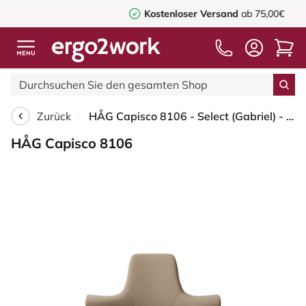
Kostenloser Versand
ab 75,00€
Zurück
HÅG Capisco 8106 - Select (Gabriel) - Wolle / Polyamid - SC61184 - Light brown - Weiß - 265 mm (Sitzhöhe 53-79cm) - Bodengleiter
HÅG Capisco 8106