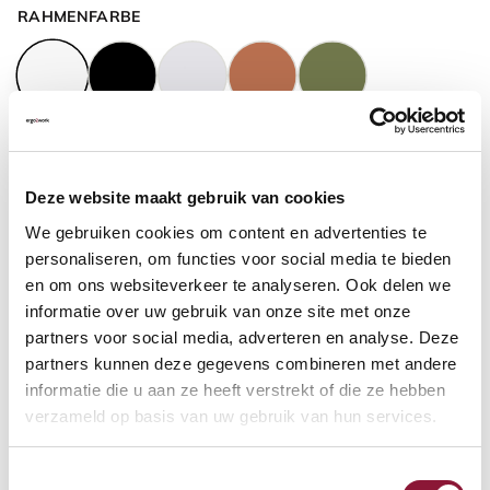
RAHMENFARBE
GASFEDERHÖHE
?
Deze website maakt gebruik van cookies
We gebruiken cookies om content en advertenties te
BODENKONTAKT
?
personaliseren, om functies voor social media te bieden
en om ons websiteverkeer te analyseren. Ook delen we
informatie over uw gebruik van onze site met onze
partners voor social media, adverteren en analyse. Deze
partners kunnen deze gegevens combineren met andere
FUSSRING
?
informatie die u aan ze heeft verstrekt of die ze hebben
verzameld op basis van uw gebruik van hun services.
Toestemmingsselectie
FUSSRING AUS POLIERTEM ALUMINIUM
?