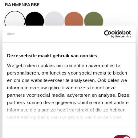
RAHMENFARBE
GASFEDERHÖHE
?
Deze website maakt gebruik van cookies
We gebruiken cookies om content en advertenties te
BODENKONTAKT
?
personaliseren, om functies voor social media te bieden
en om ons websiteverkeer te analyseren. Ook delen we
informatie over uw gebruik van onze site met onze
partners voor social media, adverteren en analyse. Deze
partners kunnen deze gegevens combineren met andere
FUSSRING
?
informatie die u aan ze heeft verstrekt of die ze hebben
verzameld op basis van uw gebruik van hun services.
Toestemmingsselectie
FUSSRING AUS POLIERTEM ALUMINIUM
?