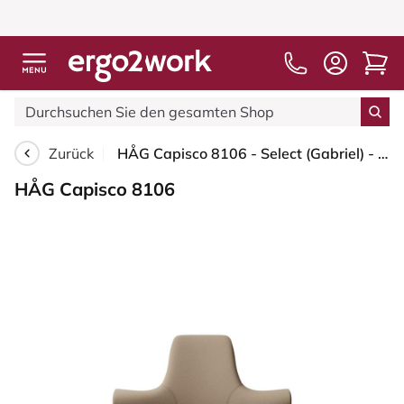
Zurück
HÅG Capisco 8106 - Select (Gabriel) - Wolle / Polyamid - SC61184 - Light brown - Weiß - 265 mm (Sitzhöhe 53-79cm) - Harte Rollen für weiche Böden
HÅG Capisco 8106