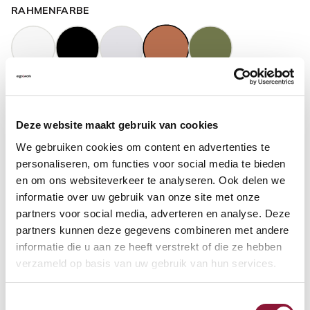
RAHMENFARBE
GASFEDERHÖHE
?
Deze website maakt gebruik van cookies
We gebruiken cookies om content en advertenties te
BODENKONTAKT
?
personaliseren, om functies voor social media te bieden
en om ons websiteverkeer te analyseren. Ook delen we
informatie over uw gebruik van onze site met onze
partners voor social media, adverteren en analyse. Deze
partners kunnen deze gegevens combineren met andere
FUSSRING
?
informatie die u aan ze heeft verstrekt of die ze hebben
verzameld op basis van uw gebruik van hun services.
Toestemmingsselectie
FUSSRING AUS POLIERTEM ALUMINIUM
?