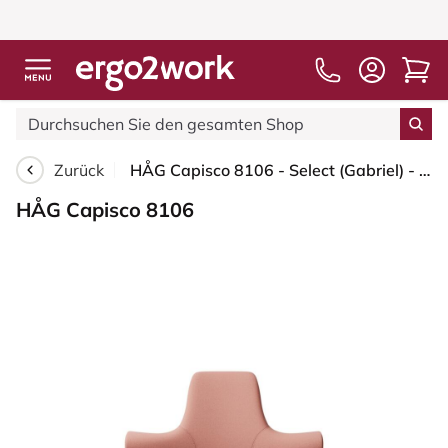
Zurück
HÅG Capisco 8106 - Select (Gabriel) - Wolle / Polyamid - SC64213 - Light blush - Blush Rose - 150mm (Sitzhöhe 40-55cm) - Harte Rollen für weiche Böden
HÅG Capisco 8106