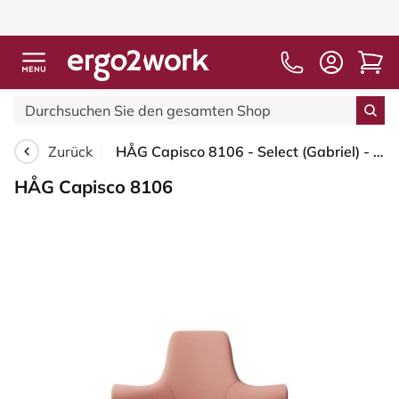
Zurück
HÅG Capisco 8106 - Select (Gabriel) - Wolle / Polyamid - SC64213 - Light blush - Blush Rose - 150mm (Sitzhöhe 40-55cm) - Harte Rollen für weiche Böden
HÅG Capisco 8106