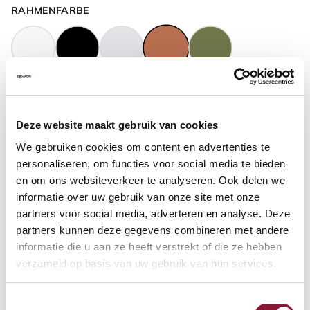
RAHMENFARBE
GASFEDERHÖHE
?
Deze website maakt gebruik van cookies
We gebruiken cookies om content en advertenties te
BODENKONTAKT
?
personaliseren, om functies voor social media te bieden
en om ons websiteverkeer te analyseren. Ook delen we
informatie over uw gebruik van onze site met onze
partners voor social media, adverteren en analyse. Deze
partners kunnen deze gegevens combineren met andere
FUSSRING
?
informatie die u aan ze heeft verstrekt of die ze hebben
verzameld op basis van uw gebruik van hun services.
Toestemmingsselectie
FUSSRING AUS POLIERTEM ALUMINIUM
?