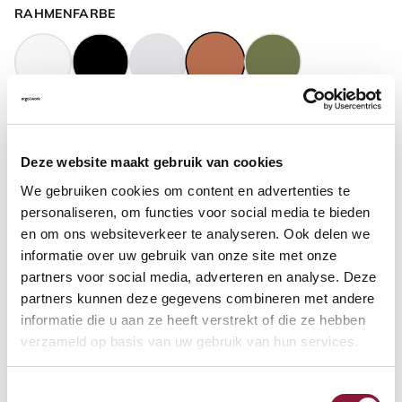
RAHMENFARBE
GASFEDERHÖHE
?
Deze website maakt gebruik van cookies
We gebruiken cookies om content en advertenties te
BODENKONTAKT
?
personaliseren, om functies voor social media te bieden
en om ons websiteverkeer te analyseren. Ook delen we
informatie over uw gebruik van onze site met onze
partners voor social media, adverteren en analyse. Deze
partners kunnen deze gegevens combineren met andere
FUSSRING
?
informatie die u aan ze heeft verstrekt of die ze hebben
verzameld op basis van uw gebruik van hun services.
Toestemmingsselectie
FUSSRING AUS POLIERTEM ALUMINIUM
?