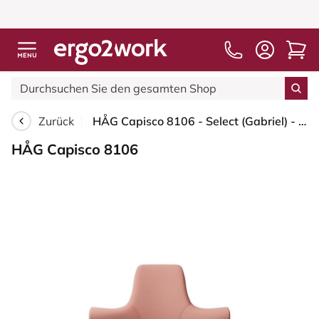
Zurück
HÅG Capisco 8106 - Select (Gabriel) - Wolle / Polyamid - SC64213 - Light blush - Blush Rose - 200 mm (Sitzhöhe 46-64cm) - Bodengleiter
HÅG Capisco 8106