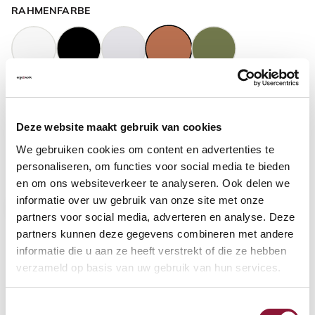
RAHMENFARBE
GASFEDERHÖHE
?
Deze website maakt gebruik van cookies
We gebruiken cookies om content en advertenties te
BODENKONTAKT
?
personaliseren, om functies voor social media te bieden
en om ons websiteverkeer te analyseren. Ook delen we
informatie over uw gebruik van onze site met onze
partners voor social media, adverteren en analyse. Deze
partners kunnen deze gegevens combineren met andere
FUSSRING
?
informatie die u aan ze heeft verstrekt of die ze hebben
verzameld op basis van uw gebruik van hun services.
Toestemmingsselectie
FUSSRING AUS POLIERTEM ALUMINIUM
?