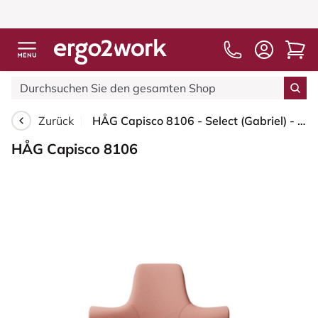
Kostenloser Versan
Zurück
HÅG Capisco 8106 - Select (Gabriel) - Wolle / Polyamid - SC64213 - Light blush - Blush Rose - 200 mm (Sitzhöhe 46-64cm) - Weiche Rollen für harte Böden
HÅG Capisco 8106