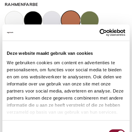
RAHMENFARBE
GASFEDERHÖHE
?
Deze website maakt gebruik van cookies
We gebruiken cookies om content en advertenties te
BODENKONTAKT
?
personaliseren, om functies voor social media te bieden
en om ons websiteverkeer te analyseren. Ook delen we
informatie over uw gebruik van onze site met onze
partners voor social media, adverteren en analyse. Deze
partners kunnen deze gegevens combineren met andere
FUSSRING
?
informatie die u aan ze heeft verstrekt of die ze hebben
verzameld op basis van uw gebruik van hun services.
Toestemmingsselectie
FUSSRING AUS POLIERTEM ALUMINIUM
?