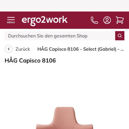
Zurück
HÅG Capisco 8106 - Select (Gabriel) - Wolle / Polyamid - SC64213 - Light blush - Blush Rose - 265 mm (Sitzhöhe 53-79cm) - Harte Rollen für weiche Böden
HÅG Capisco 8106