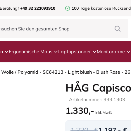
 Beratung?
+49 32 221093910
100 Tage
kostenlose Rücksen
en
Ergonomische Maus
Laptopständer
Monitorarme
HÅG Capisco
Artikelnummer: 999.1903
1.330,-
Inkl. MwSt.
1.330,- €
1.197,- €