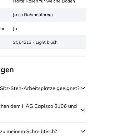
Harte Rollen für weiche Böden
Ja (in Rahmenfarbe)
um
Ja
SC64213 - Light blush
agen
Sitz-Steh-Arbeitsplätze geeignet?
schen dem HÅG Capisco 8106 und
zu meinem Schreibtisch?