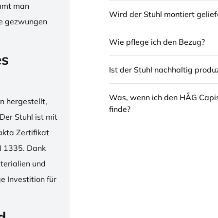
immt man
Wird der Stuhl montiert gelief
hne gezwungen
Wie pflege ich den Bezug?
es
Ist der Stuhl nachhaltig produz
Was, wenn ich den HÅG Capi
 hergestellt,
finde?
er Stuhl ist mit
ta Zertifikat
N 1335. Dank
erialien und
 Investition für
d