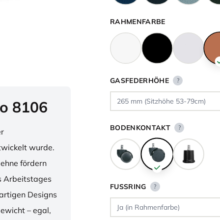
RAHMENFARBE
GASFEDERHÖHE
?
o 8106
BODENKONTAKT
?
er
twickelt wurde.
lehne fördern
 Arbeitstages
FUSSRING
?
artigen Designs
ewicht – egal,