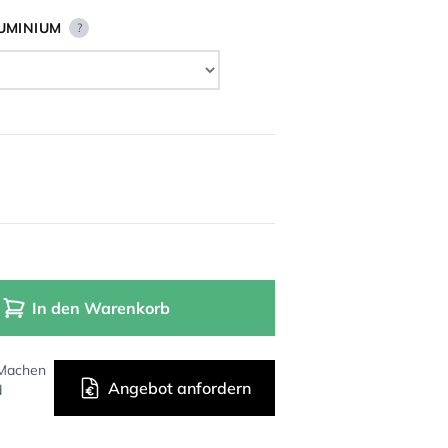
UMINIUM
?
In den Warenkorb
 Machen
Angebot anfordern
d