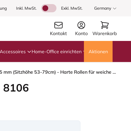
dung
Inkl. MwSt.
Exkl. MwSt.
Germany
Kontakt
Konto
Warenkorb
Accessoires
Home-Office einrichten
Aktionen
HÅG Capisco 8106 - Select (Gabriel) - Wolle / Polyamid - SC64213 - Light blush - Blush Rose - 265 mm (Sitzhöhe 53-79cm) - Harte Rollen für weiche Böden
 8106