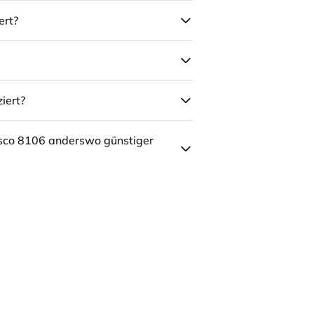
ert?
iert?
sco 8106 anderswo günstiger