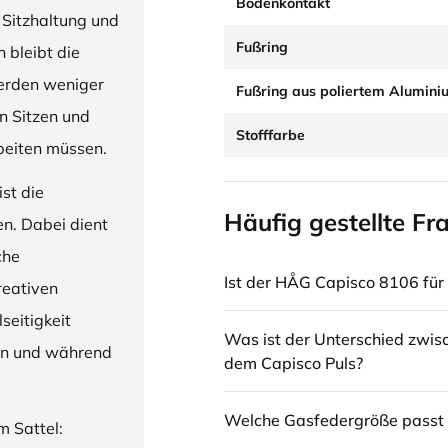
Bodenkontakt
 Sitzhaltung und
Fußring
 bleibt die
erden weniger
Fußring aus poliertem Alumini
en Sitzen und
Stofffarbe
beiten müssen.
st die
Häufig gestellte Fr
en. Dabei dient
che
Ist der HÅG Capisco 8106 für 
reativen
seitigkeit
Was ist der Unterschied zwi
ren und während
dem Capisco Puls?
Welche Gasfedergröße passt 
m Sattel: