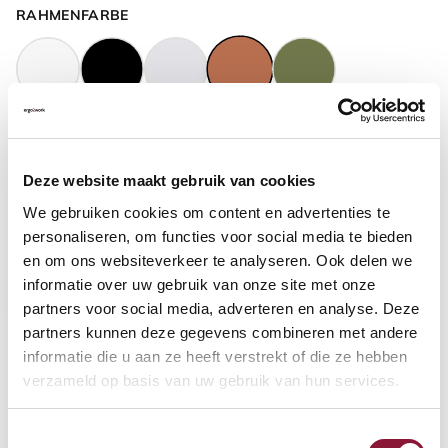
RAHMENFARBE
GASFEDERHÖHE
?
Deze website maakt gebruik van cookies
We gebruiken cookies om content en advertenties te
BODENKONTAKT
?
personaliseren, om functies voor social media te bieden
en om ons websiteverkeer te analyseren. Ook delen we
informatie over uw gebruik van onze site met onze
partners voor social media, adverteren en analyse. Deze
partners kunnen deze gegevens combineren met andere
FUSSRING
?
informatie die u aan ze heeft verstrekt of die ze hebben
verzameld op basis van uw gebruik van hun services.
Toestemmingsselectie
FUSSRING AUS POLIERTEM ALUMINIUM
?