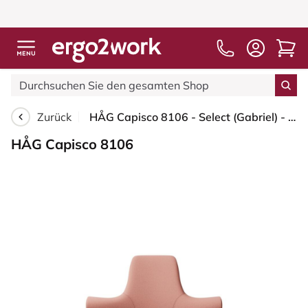
Zurück
HÅG Capisco 8106 - Select (Gabriel) - Wolle / Polyamid - SC64213 - Light blush - Blush Rose - 265 mm (Sitzhöhe 53-79cm) - Weiche Rollen für harte Böden
HÅG Capisco 8106