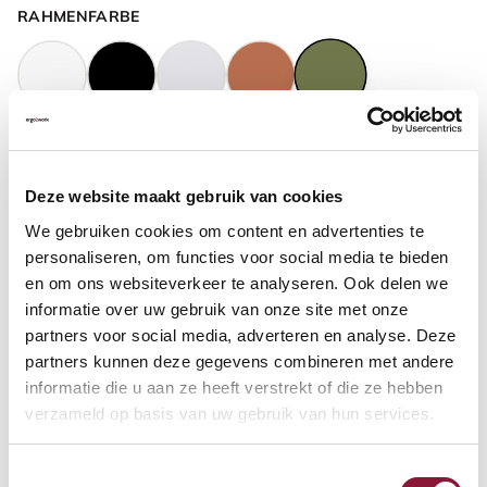
RAHMENFARBE
GASFEDERHÖHE
?
Deze website maakt gebruik van cookies
We gebruiken cookies om content en advertenties te
BODENKONTAKT
?
personaliseren, om functies voor social media te bieden
en om ons websiteverkeer te analyseren. Ook delen we
informatie over uw gebruik van onze site met onze
partners voor social media, adverteren en analyse. Deze
partners kunnen deze gegevens combineren met andere
FUSSRING
?
informatie die u aan ze heeft verstrekt of die ze hebben
verzameld op basis van uw gebruik van hun services.
Toestemmingsselectie
FUSSRING AUS POLIERTEM ALUMINIUM
?