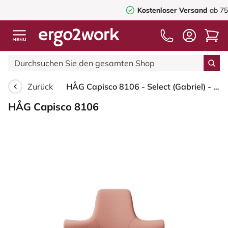
Kostenloser Versand
ab 75,00€
Zurück
HÅG Capisco 8106 - Select (Gabriel) - Wolle / Polyamid - SC64213 - Light blush - Moss Grey - 200 mm (Sitzhöhe 46-64cm) - Harte Rollen für weiche Böden
HÅG Capisco 8106