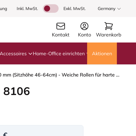
dung
Inkl. MwSt.
Exkl. MwSt.
Germany
Kontakt
Konto
Warenkorb
Accessoires
Home-Office einrichten
Aktionen
HÅG Capisco 8106 - Select (Gabriel) - Wolle / Polyamid - SC64213 - Light blush - Moss Grey - 200 mm (Sitzhöhe 46-64cm) - Weiche Rollen für harte Böden
 8106
1 €