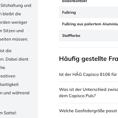
Bodenkontakt
 Sitzhaltung und
Fußring
 bleibt die
erden weniger
Fußring aus poliertem Alumini
en Sitzen und
Stofffarbe
beiten müssen.
st die
Häufig gestellte Fr
en. Dabei dient
che
Ist der HÅG Capisco 8106 für 
reativen
seitigkeit
Was ist der Unterschied zwi
ren und während
dem Capisco Puls?
Welche Gasfedergröße passt 
m Sattel: