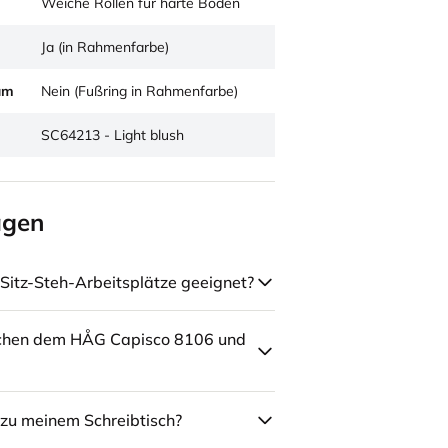
Weiche Rollen für harte Böden
Ja (in Rahmenfarbe)
um
Nein (Fußring in Rahmenfarbe)
SC64213 - Light blush
agen
Sitz-Steh-Arbeitsplätze geeignet?
schen dem HÅG Capisco 8106 und
zu meinem Schreibtisch?