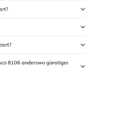
ert?
iert?
sco 8106 anderswo günstiger