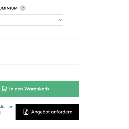
UMINIUM
?
In den Warenkorb
 Machen
Angebot anfordern
d