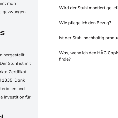
immt man
Wird der Stuhl montiert gelief
hne gezwungen
Wie pflege ich den Bezug?
es
Ist der Stuhl nachhaltig produz
Was, wenn ich den HÅG Capi
 hergestellt,
finde?
er Stuhl ist mit
ta Zertifikat
N 1335. Dank
erialien und
 Investition für
d