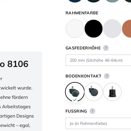
RAHMENFARBE
GASFEDERHÖHE
?
o 8106
BODENKONTAKT
?
er
twickelt wurde.
lehne fördern
 Arbeitstages
FUSSRING
?
artigen Designs
ewicht – egal,