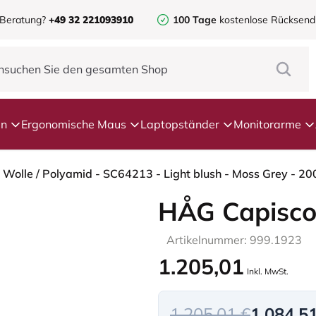
 Beratung?
+49 32 221093910
100 Tage
kostenlose Rücksen
en
Ergonomische Maus
Laptopständer
Monitorarme
HÅG Capisco
Artikelnummer: 999.1923
1.205,01
Inkl. MwSt.
1.205,01 €
1.084,5