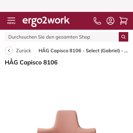
Zurück
HÅG Capisco 8106 - Select (Gabriel) - Wolle / Polyamid - SC64213 - Light blush - Schwarz - 265 mm (Sitzhöhe 53-79cm) - Weiche Rollen für harte Böden
HÅG Capisco 8106