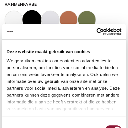
RAHMENFARBE
GASFEDERHÖHE
?
Deze website maakt gebruik van cookies
We gebruiken cookies om content en advertenties te
BODENKONTAKT
?
personaliseren, om functies voor social media te bieden
en om ons websiteverkeer te analyseren. Ook delen we
informatie over uw gebruik van onze site met onze
partners voor social media, adverteren en analyse. Deze
partners kunnen deze gegevens combineren met andere
FUSSRING
?
informatie die u aan ze heeft verstrekt of die ze hebben
verzameld op basis van uw gebruik van hun services.
Toestemmingsselectie
FUSSRING AUS POLIERTEM ALUMINIUM
?