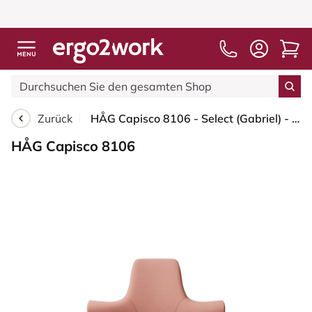
Zurück
HÅG Capisco 8106 - Select (Gabriel) - Wolle / Polyamid - SC64213 - Light blush - Silber - 200 mm (Sitzhöhe 46-64cm) - Harte Rollen für weiche Böden
HÅG Capisco 8106