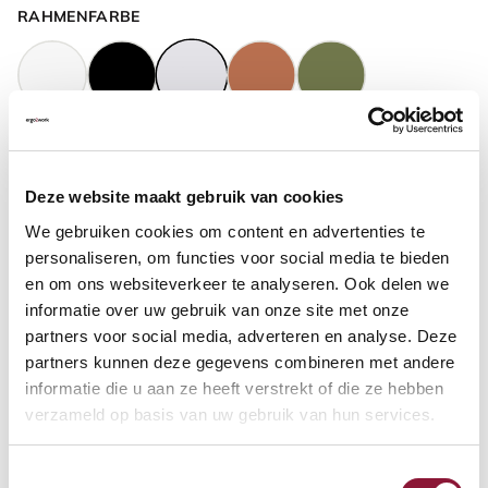
RAHMENFARBE
GASFEDERHÖHE
?
Deze website maakt gebruik van cookies
We gebruiken cookies om content en advertenties te
BODENKONTAKT
?
personaliseren, om functies voor social media te bieden
en om ons websiteverkeer te analyseren. Ook delen we
informatie over uw gebruik van onze site met onze
partners voor social media, adverteren en analyse. Deze
partners kunnen deze gegevens combineren met andere
FUSSRING
?
informatie die u aan ze heeft verstrekt of die ze hebben
verzameld op basis van uw gebruik van hun services.
Toestemmingsselectie
FUSSRING AUS POLIERTEM ALUMINIUM
?