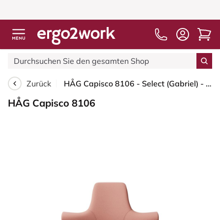
Zurück
HÅG Capisco 8106 - Select (Gabriel) - Wolle / Polyamid - SC64213 - Light blush - Silber - 265 mm (Sitzhöhe 53-79cm) - Harte Rollen für weiche Böden
HÅG Capisco 8106