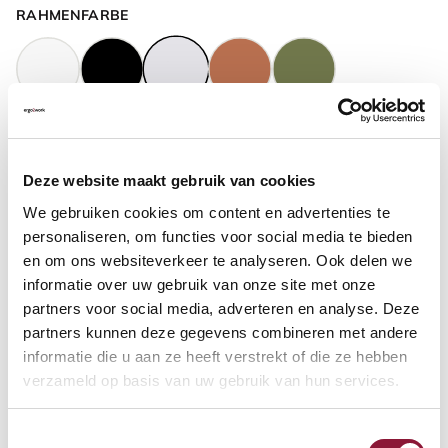
RAHMENFARBE
GASFEDERHÖHE
?
Deze website maakt gebruik van cookies
We gebruiken cookies om content en advertenties te
BODENKONTAKT
?
personaliseren, om functies voor social media te bieden
en om ons websiteverkeer te analyseren. Ook delen we
informatie over uw gebruik van onze site met onze
partners voor social media, adverteren en analyse. Deze
partners kunnen deze gegevens combineren met andere
FUSSRING
?
informatie die u aan ze heeft verstrekt of die ze hebben
verzameld op basis van uw gebruik van hun services.
Toestemmingsselectie
FUSSRING AUS POLIERTEM ALUMINIUM
?