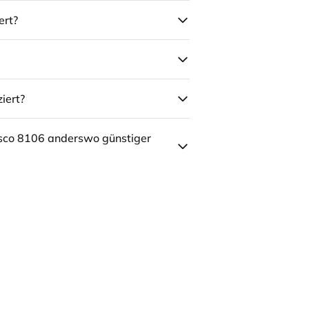
ert?
iert?
sco 8106 anderswo günstiger