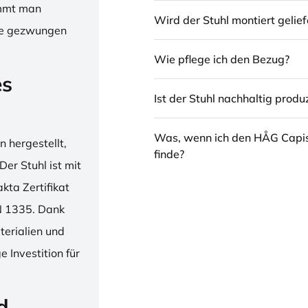
immt man
Wird der Stuhl montiert gelief
hne gezwungen
Wie pflege ich den Bezug?
es
Ist der Stuhl nachhaltig produz
Was, wenn ich den HÅG Capi
 hergestellt,
finde?
er Stuhl ist mit
ta Zertifikat
N 1335. Dank
erialien und
 Investition für
d