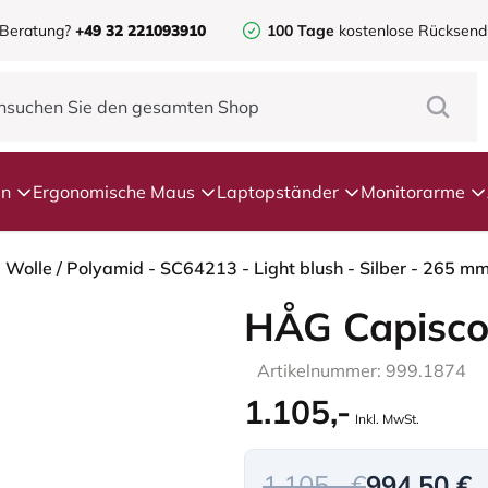
 Beratung?
+49 32 221093910
100 Tage
kostenlose Rücksen
en
Ergonomische Maus
Laptopständer
Monitorarme
 Wolle / Polyamid - SC64213 - Light blush - Silber - 265 m
HÅG Capisco
Artikelnummer: 999.1874
1.105,-
Inkl. MwSt.
1.105,- €
994,50 €