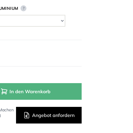
UMINIUM
?
In den Warenkorb
 Machen
Angebot anfordern
d