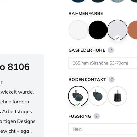
RAHMENFARBE
GASFEDERHÖHE
?
o 8106
BODENKONTAKT
?
er
twickelt wurde.
lehne fördern
 Arbeitstages
FUSSRING
?
artigen Designs
ewicht – egal,