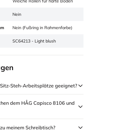
Weiche Rollen für harte Böden
Nein
um
Nein (Fußring in Rahmenfarbe)
SC64213 - Light blush
agen
Sitz-Steh-Arbeitsplätze geeignet?
schen dem HÅG Capisco 8106 und
zu meinem Schreibtisch?