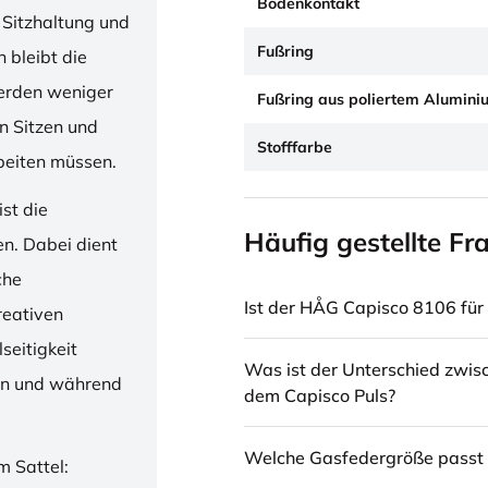
Bodenkontakt
 Sitzhaltung und
Fußring
 bleibt die
erden weniger
Fußring aus poliertem Alumini
en Sitzen und
Stofffarbe
beiten müssen.
st die
Häufig gestellte Fr
en. Dabei dient
che
Ist der HÅG Capisco 8106 für 
reativen
seitigkeit
Was ist der Unterschied zwi
ren und während
dem Capisco Puls?
Welche Gasfedergröße passt 
m Sattel: