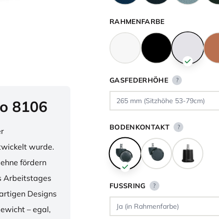
RAHMENFARBE
GASFEDERHÖHE
?
o 8106
BODENKONTAKT
?
er
twickelt wurde.
lehne fördern
 Arbeitstages
FUSSRING
?
artigen Designs
ewicht – egal,