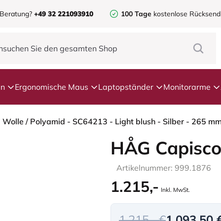
 Beratung?
+49 32 221093910
100 Tage
kostenlose Rücksen
en
Ergonomische Maus
Laptopständer
Monitorarme
 Wolle / Polyamid - SC64213 - Light blush - Silber - 265 m
HÅG Capisco
Artikelnummer: 999.1876
1.215,-
Inkl. MwSt.
1.215,- €
1.093,50 