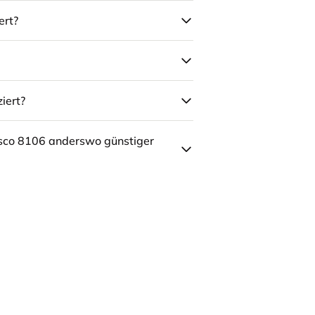
ert?
iert?
sco 8106 anderswo günstiger