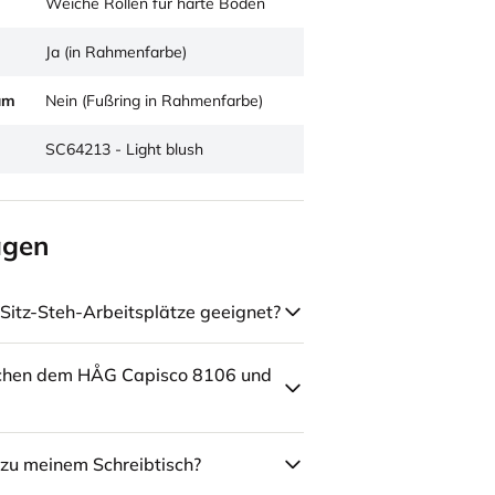
Weiche Rollen für harte Böden
Ja (in Rahmenfarbe)
um
Nein (Fußring in Rahmenfarbe)
SC64213 - Light blush
agen
Sitz-Steh-Arbeitsplätze geeignet?
schen dem HÅG Capisco 8106 und
zu meinem Schreibtisch?