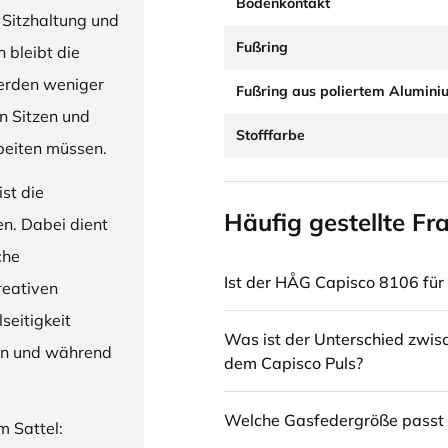
Bodenkontakt
 Sitzhaltung und
Fußring
 bleibt die
erden weniger
Fußring aus poliertem Alumini
en Sitzen und
Stofffarbe
beiten müssen.
st die
Häufig gestellte Fr
en. Dabei dient
che
Ist der HÅG Capisco 8106 für 
reativen
seitigkeit
Was ist der Unterschied zwi
ren und während
dem Capisco Puls?
Welche Gasfedergröße passt 
m Sattel: