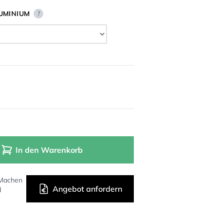
UMINIUM
?
In den Warenkorb
 Machen
Angebot anfordern
d