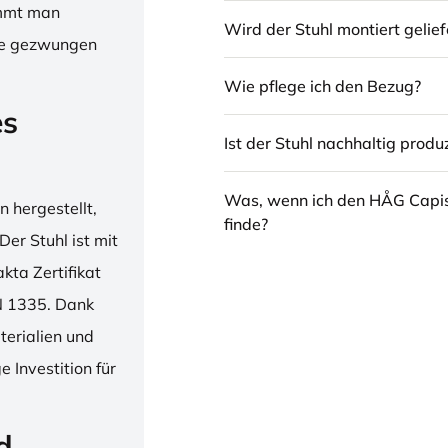
immt man
Wird der Stuhl montiert gelief
hne gezwungen
Wie pflege ich den Bezug?
es
Ist der Stuhl nachhaltig produz
Was, wenn ich den HÅG Capi
 hergestellt,
finde?
er Stuhl ist mit
ta Zertifikat
N 1335. Dank
erialien und
 Investition für
d